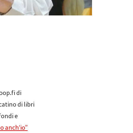
oop.fi di
tino di libri
fondi e
lo anch’io”