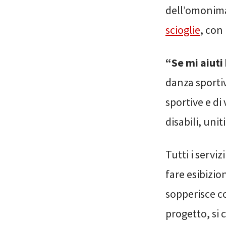
dell’omonima
scioglie
, con
“Se mi aiuti 
danza sporti
sportive e di
disabili, unit
Tutti i servi
fare esibizio
sopperisce co
progetto, si 