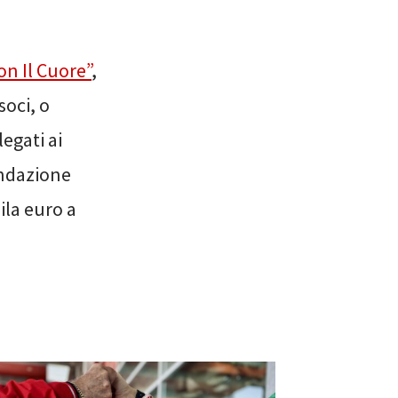
on Il Cuore”
,
soci, o
legati ai
Fondazione
ila euro a