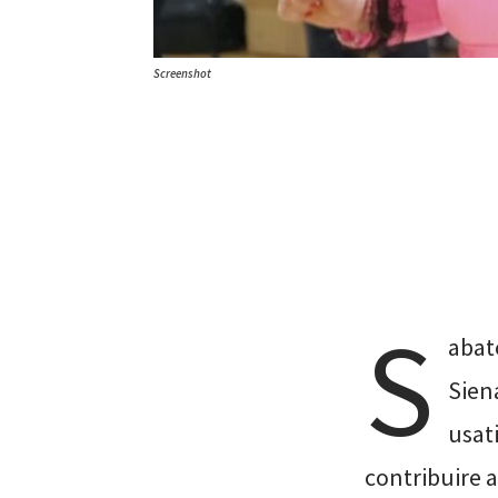
Screenshot
S
abato
Siena
usati
contribuire 