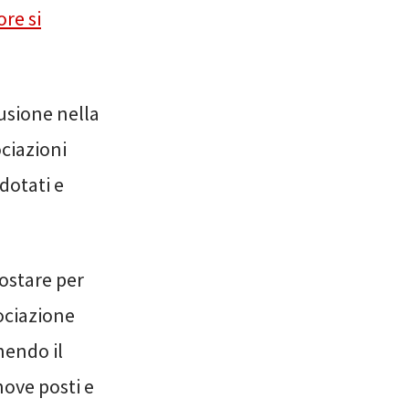
re si
usione nella
ciazioni
dotati e
postare per
ociazione
nendo il
nove posti e