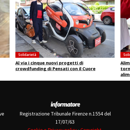
Solidarietà
Soli
Al via i cinque nuovi progetti di
Alim
crowdfunding di Pensati con il Cuore
torn
ali
ve
Registrazione Tribunale Firenze n.1554 del
17/07/63
Cookie e Privacy policy
·
Copyright