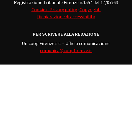
Registrazione Tribunale Firenze n.1554 del 17/07/63
Cookie e Privacy policy
·
Copyright
Dichiarazione di accessibilità
PER SCRIVERE ALLA REDAZIONE
Unicoop Firenze s.c. – Ufficio comunicazione
comunica@coopfirenze.it