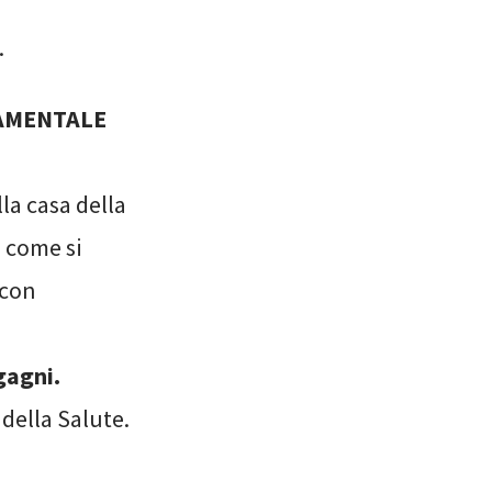
.
DAMENTALE
lla casa della
i come si
 con
gagni.
 della Salute.