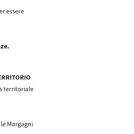
er essere
nze.
TERRITORIO
 territoriale
ale Morgagni