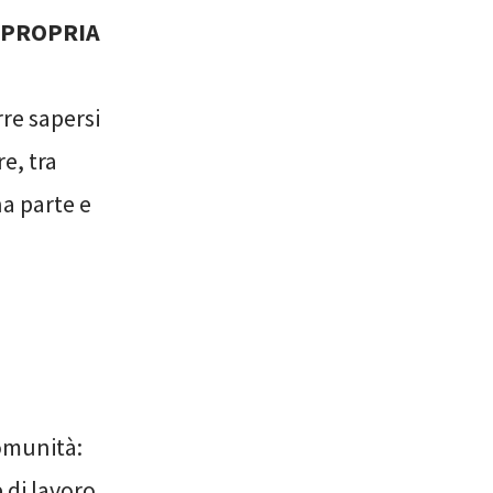
 PROPRIA
rre sapersi
e, tra
a parte e
comunità:
e di lavoro,