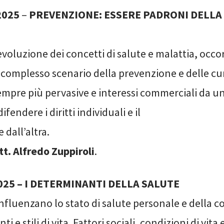
2025
–
PREVENZIONE: ESSERE PADRONI DELLA
’evoluzione dei concetti di salute e malattia, occo
complesso scenario della prevenzione e delle cur
empre più pervasive e interessi commerciali da un
difendere i diritti individuali e il
dall’altra.
tt. Alfredo Zuppiroli
.
2025 – I DETERMINANTI DELLA SALUTE
 influenzano lo stato di salute personale e della 
e stili di vita. Fattori sociali, condizioni di vita 