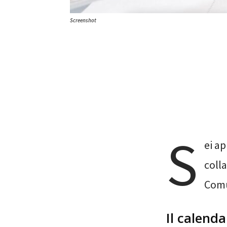
Screenshot
S
ei ap
coll
Comu
Il calend