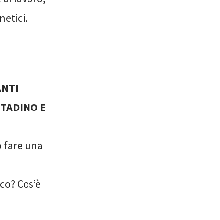
netici.
ANTI
TTADINO E
o fare una
co? Cos’è