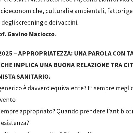
cioeconomiche, culturali e ambientali, fattori ge
degli screening e dei vaccini.
of. Gavino Maciocco
.
o 2025 – APPROPRIATEZZA: UNA PAROLA CON T
I CHE IMPLICA UNA BUONA RELAZIONE TRA CI
ISTA SANITARIO.
enerico è davvero equivalente? E’ sempre megli
rvento
 sempre appropriato? Quando prendere l’antibioti
 resistenza?