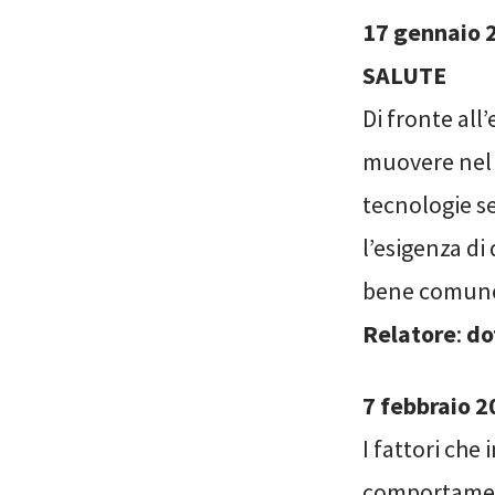
17 gennaio 
SALUTE
Di fronte all
muovere nel 
tecnologie s
l’esigenza di 
bene comune 
Relatore
:
do
7 febbraio 
I fattori che
comportamenti 