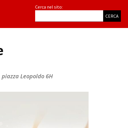
Cerca nel sito:
CERCA
e
ze piazza Leopoldo 6H