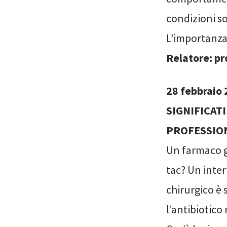
condizioni so
L’importanza 
Relatore: pr
28 febbrai
SIGNIFICAT
PROFESSION
Un farmaco g
tac? Un inte
chirurgico è
l’antibiotico