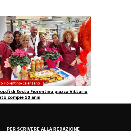
to Fiorentino-Calenzano
oop.fi di Sesto Fiorentino piazza Vittorio
to compie 50 anni
PER SCRIVERE ALLA REDAZIONE