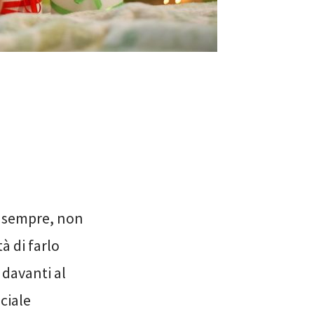
o sempre, non
à di farlo
davanti al
ciale