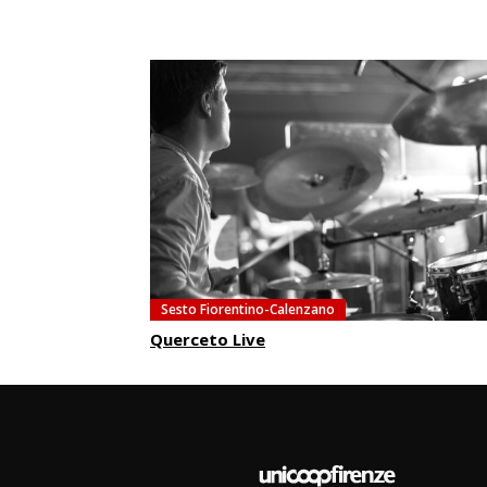
Sesto Fiorentino-Calenzano
Querceto Live