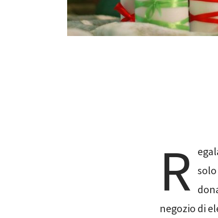
R
egal
solo
dona
negozio di e