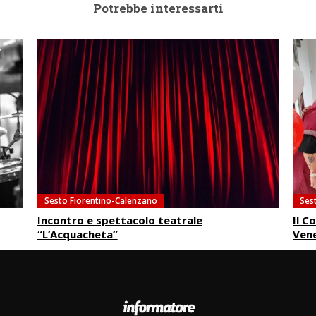
Potrebbe interessarti
Sesto Fiorentino-Calenzano
Ses
Incontro e spettacolo teatrale
Il C
“L’Acquacheta”
Vene