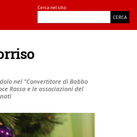
Cerca nel sito:
CERCA
orriso
dolo nel "Convertitore di Babbo
oce Rossa e le associazioni del
unati