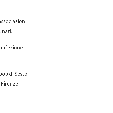
 associazioni
unati.
confezione
Coop di Sesto
 Firenze