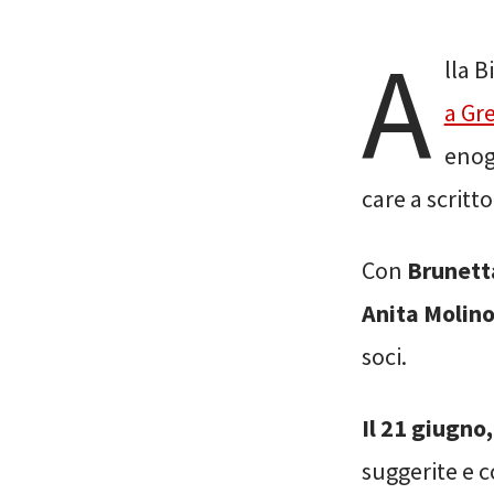
A
lla B
a Gr
enoga
care a scritt
Con
Brunett
Anita Molin
soci.
Il 21 giugno,
suggerite e c