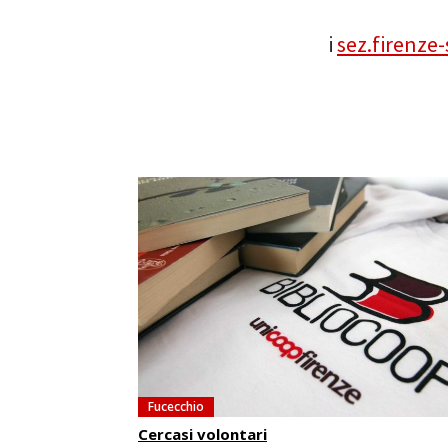
i
sez.firenze
Fucecchio
Cercasi volontari