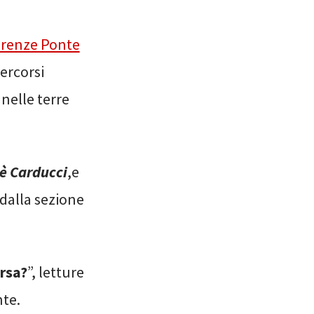
Firenze Ponte
percorsi
 nelle terre
uè Carducci
,e
i dalla sezione
rsa?
”, letture
nte.