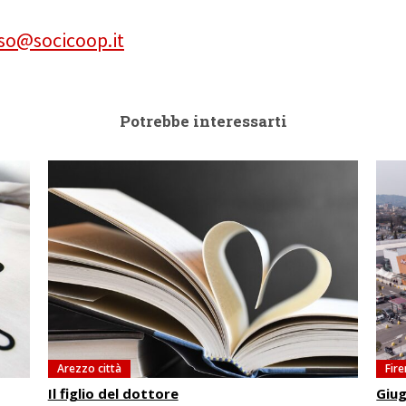
-so@socicoop.it
Potrebbe interessarti
Arezzo città
Fir
Il figlio del dottore
Giug