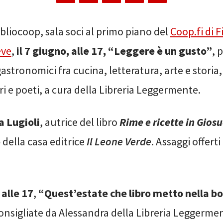
ibliocoop, sala soci al primo piano del
Coop.fi di 
eve
,
il 7 giugno, alle 17, “Leggere è un gusto”
, 
stronomici fra cucina, letteratura, arte e storia,
ori e poeti, a cura della Libreria Leggermente.
a Lugioli
, autrice del libro
Rime e ricette in Gios
o
della casa editrice
Il Leone Verde
. Assaggi offert
 alle 17
,
“Quest’estate che libro metto nella bo
onsigliate da Alessandra della Libreria Leggerme