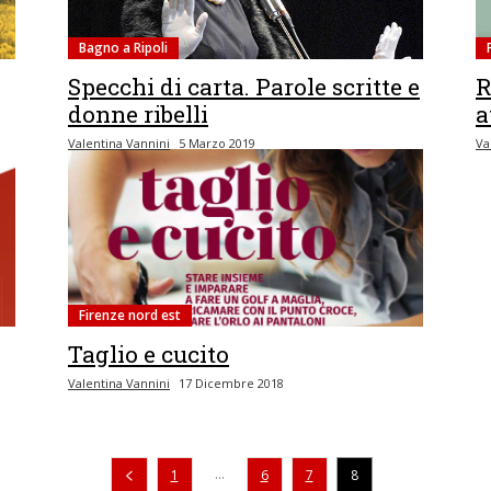
Bagno a Ripoli
Specchi di carta. Parole scritte e
R
donne ribelli
a
Valentina Vannini
5 Marzo 2019
Va
Firenze nord est
Taglio e cucito
Valentina Vannini
17 Dicembre 2018
Pagina precedente
...
1
6
7
8