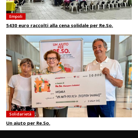
Empoli
5430 euro raccolti alla cena solidale per Re.So.
Solidarietà
Un aiuto per Re.So.