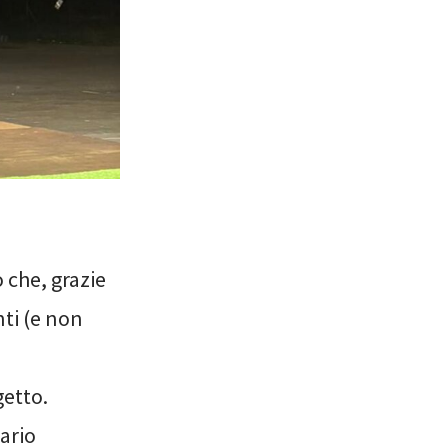
 che, grazie
nti (e non
getto.
ario