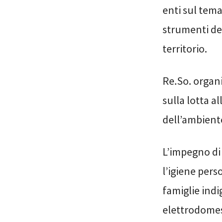
enti sul tema
strumenti del
territorio.
Re.So. organ
sulla lotta a
dell’ambiente
L’impegno di R
l’igiene pers
famiglie indi
elettrodomest