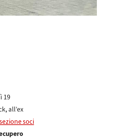
ì 19
k, all’ex
sezione soci
ecupero