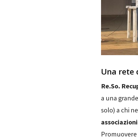
Una rete 
Re.So. Recu
a una grande 
solo) a chi n
associazioni
Promuovere a