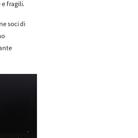
 fragili.
ne soci di
no
tante