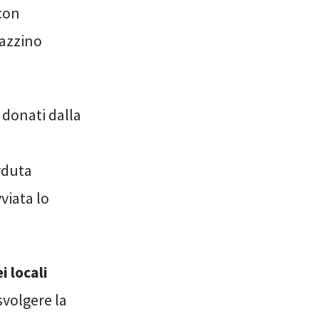
 con
gazzino
donati dalla
rduta
viata lo
i locali
svolgere la