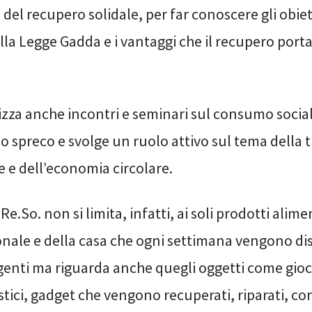
 del recupero solidale, per far conoscere gli obiett
la Legge Gadda e i vantaggi che il recupero porta 
izza anche incontri e seminari sul consumo socia
llo spreco e svolge un ruolo attivo sul tema della 
 e dell’economia circolare.
e.So. non si limita, infatti, ai soli prodotti alime
onale e della casa che ogni settimana vengono dist
genti ma riguarda anche quegli oggetti come gioca
ici, gadget che vengono recuperati, riparati, co