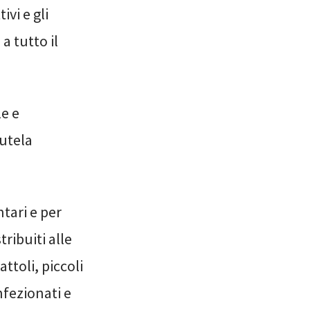
ivi e gli
a tutto il
le e
tutela
ntari e per
ribuiti alle
ttoli, piccoli
nfezionati e