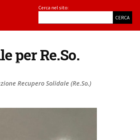
Cerca nel sito:
CERCA
le per Re.So.
iazione Recupero Solidale (Re.So.)