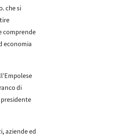
o. che si
tire
che comprende
 ed economia
ell’Empolese
franco di
, presidente
zi, aziende ed