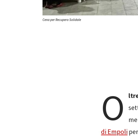
Cena per Recupero Solidale
O
ltr
set
mer
di Empoli
per