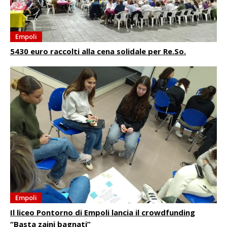
Empoli
5430 euro raccolti alla cena solidale per Re.So.
Empoli
Il liceo Pontorno di Empoli lancia il crowdfunding
“Basta zaini bagnati”