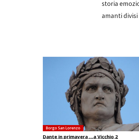
storia emozio
amanti divisi
Borgo San Lorenzo
Dante in primavera …a Vicchio 2