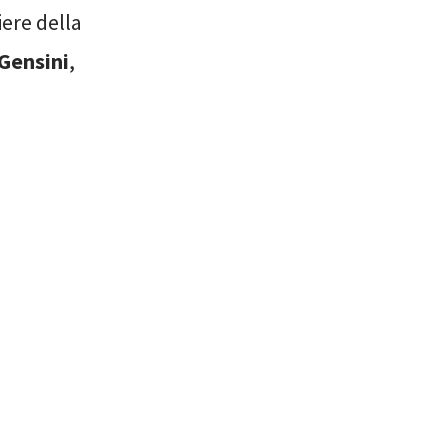
iere della
 Gensini
,
.