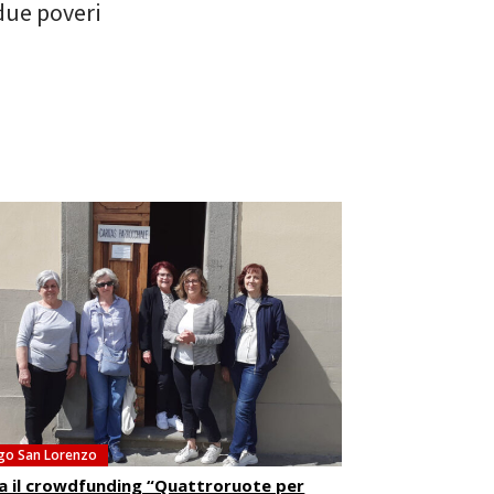
 due poveri
go San Lorenzo
ia il crowdfunding “Quattroruote per