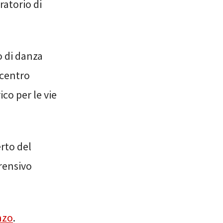
oratorio di
io di danza
 centro
ico per le vie
rto del
rensivo
nzo
.