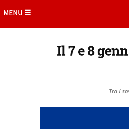
MENU ☰
Il 7 e 8 gen
Tra i s