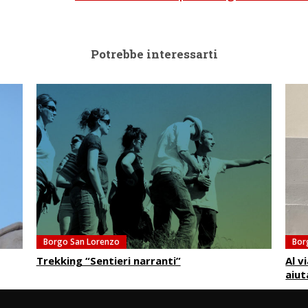
Potrebbe interessarti
Borgo San Lorenzo
Bor
Trekking “Sentieri narranti”
Al v
aiut