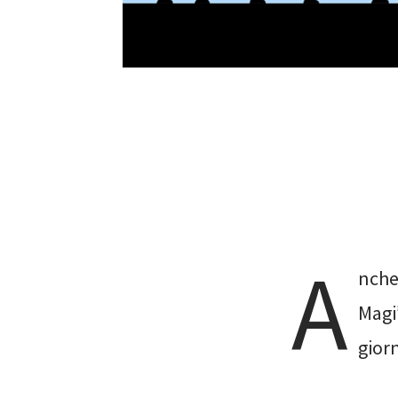
A
nche
Magi
gior