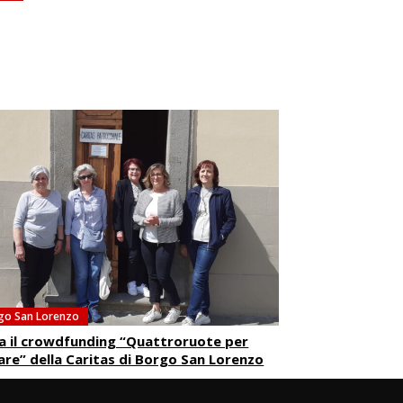
go San Lorenzo
ia il crowdfunding “Quattroruote per
are” della Caritas di Borgo San Lorenzo