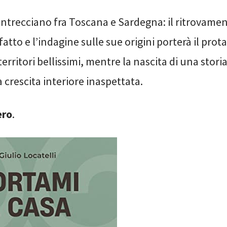
 intrecciano fra Toscana e Sardegna: il ritrovame
tto e l’indagine sulle sue origini porterà il prot
erritori bellissimi, mentre la nascita di una stori
 crescita interiore inaspettata.
ero
.