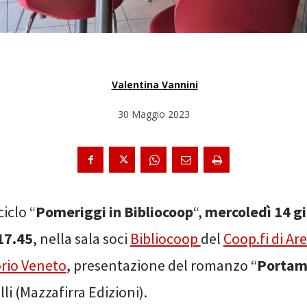
Valentina Vannini
30 Maggio 2023
 ciclo “
Pomeriggi in Bibliocoop
“,
mercoledì 14 gi
17.45
, nella sala soci
Bibliocoop
del
Coop.fi di Ar
orio Veneto
, presentazione del romanzo “
Portam
lli (Mazzafirra Edizioni).