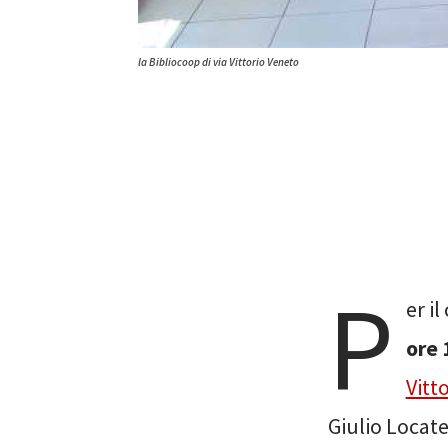
la Bibliocoop di via Vittorio Veneto
P
er il
ore 
Vitt
Giulio Locate