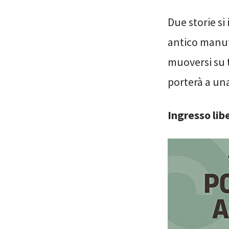
Due storie si
antico manufa
muoversi su t
porterà a una
Ingresso lib