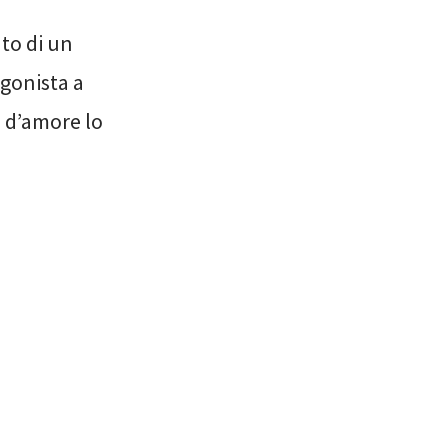
nto di un
agonista a
a d’amore lo