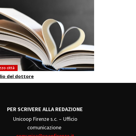
zzo città
iglio del dottore
PER SCRIVERE ALLA REDAZIONE
Unicoop Firenze s.c. – Ufficio
comunicazione
comunica@coopfirenze.it