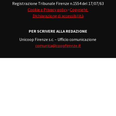
Registrazione Tribunale Firenze n.1554 del 17/07/63
Cookie e Privacy policy
·
Copyright
Dichiarazione di accessibilità
PER SCRIVERE ALLA REDAZIONE
Unicoop Firenze s.c. – Ufficio comunicazione
comunica@coopfirenze.it