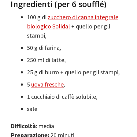
Ingredienti (per 6 soufflé)
100 g di
zucchero di canna integrale
biologico Solidal
+ quello per gli
stampi,
50 g di farina
,
250 ml di latte,
25 g di burro + quello per gli stampi
,
5
uova fresche
,
1 cucchiaio di caffè solubile,
sale
Difficoltà
: media
Preparazione:
20 minuti