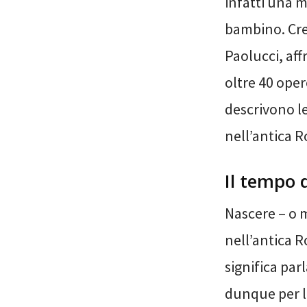
infatti una 
bambino. Cre
Paolucci, aff
oltre 40 oper
descrivono le
nell’antica R
Il tempo d
Nascere – o m
nell’antica R
significa pa
dunque per la