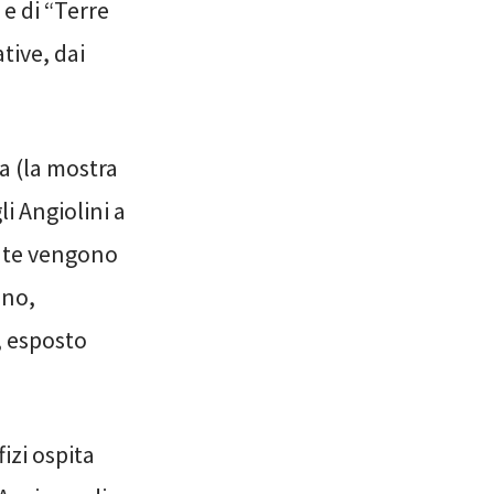
” e di “Terre
ative, dai
a (la mostra
i Angiolini a
ente vengono
ano,
, esposto
fizi ospita