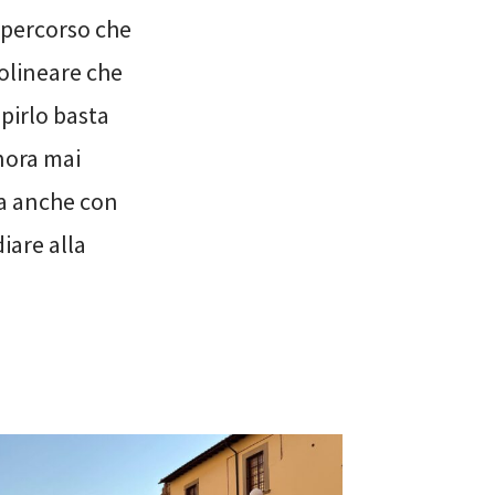
 percorso che
ttolineare che
pirlo basta
nora mai
 ma anche con
iare alla