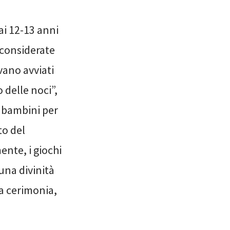
ai 12-13 anni
considerate
vano avviati
 delle noci”,
i bambini per
to del
nte, i giochi
una divinità
la cerimonia,