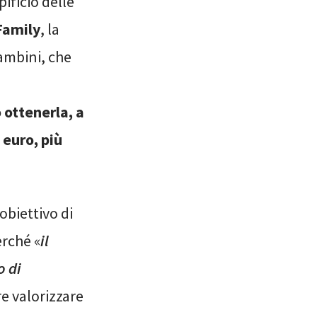
ificio delle
Family
, la
bambini, che
 ottenerla, a
 euro, più
obiettivo di
erché «
il
o di
re valorizzare