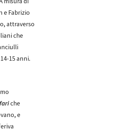
A misura di
 e Fabrizio
o, attraverso
liani che
nciulli
 14-15 anni.
simo
fari
che
evano, e
feriva