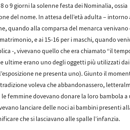
8 o 9 giorni la solenne festa dei Nominalia, ossia
one del nome. In attesa dell’età adulta – intorno 
ne, quando alla comparsa del menarca venivano 
 matrimonio, e ai 15-16 per i maschi, quando veni
blica -, vivevano quello che era chiamato “il tempo
 ultime erano uno degli oggetti più utilizzati da
 (l’esposizione ne presenta uno). Giunto il momen
tradizione voleva che abbandonassero, letteralme
a: le femmine dovevano donare la loro bambola a 
vevano lanciare delle noci ai bambini presenti al
ificare che si lasciavano alle spalle l’infanzia.