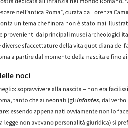
mostra dedicata all’infanzia nel mondo Romano. “
scere nell’antica Roma”, curata da Lorenza Camin
ronta un tema che finora non è stato mai illustrat
e provenienti dai principali musei archeologici ita
 diverse sfaccettature della vita quotidiana dei fa
oma a partire dal momento della nascita e fino ai
elle noci
eglio: sopravvivere alla nascita – non era facilis
oma, tanto che ai neonati (gli
infantes
, dal verbo
rlare: essendo appena nati ovviamente non lo fac
 legge non avevano personalità giuridica) si pre