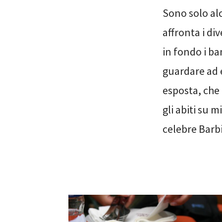
Sono solo al
affronta i div
in fondo i b
guardare ad 
esposta, che 
gli abiti su 
celebre Barbi