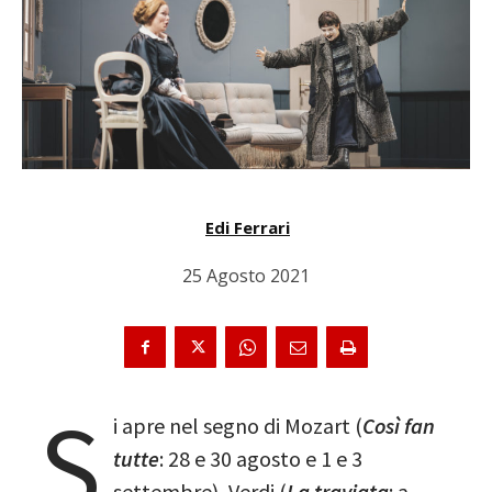
Edi Ferrari
25 Agosto 2021
S
i apre nel segno di Mozart (
Così fan
tutte
: 28 e 30 agosto e 1 e 3
settembre), Verdi (
La traviata
: a