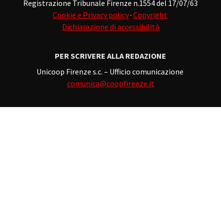
Registrazione Tribunale Firenze n.1554 del 17/07/63
Cookie e Privacy policy
·
Copyright
Dichiarazione di accessibilità
PER SCRIVERE ALLA REDAZIONE
Unicoop Firenze s.c. – Ufficio comunicazione
comunica@coopfirenze.it