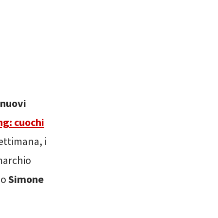
 nuovi
g: cuochi
settimana, i
 marchio
lo
Simone