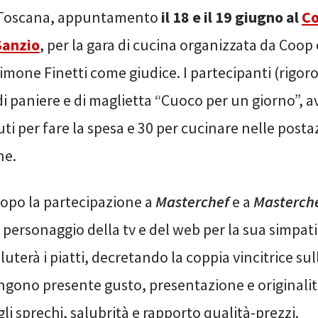
n Toscana, appuntamento
il 18 e il 19 giugno al
Co
Sanzio
, per la gara di cucina organizzata da Coop
mone Finetti come giudice. I partecipanti (rigo
di paniere e di maglietta “Cuoco per un giorno”, 
ti per fare la spesa e 30 per cucinare nelle posta
ne.
dopo la partecipazione a
Masterchef
e a
Masterche
personaggio della tv e del web per la sua simpati
luterà i piatti, decretando la coppia vincitrice sul
tengono presente gusto, presentazione e originali
li sprechi, salubrità e rapporto qualità-prezzi.