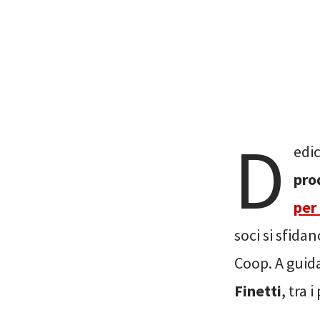
D
edic
pro
per
soci si sfida
Coop. A guida
Finetti
, tra 