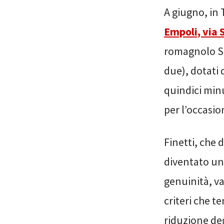
A giugno, i
Empoli, via 
romagnolo Si
due), dotati 
quindici minu
per l’occasio
Finetti, che 
diventato un 
genuinità, va
criteri che 
riduzione deg