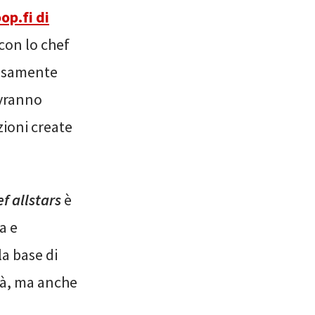
op.fi di
 con lo chef
rosamente
avranno
zioni create
f allstars
è
a e
la base di
tà, ma anche