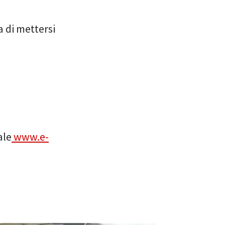
a di mettersi
ale
www.e-