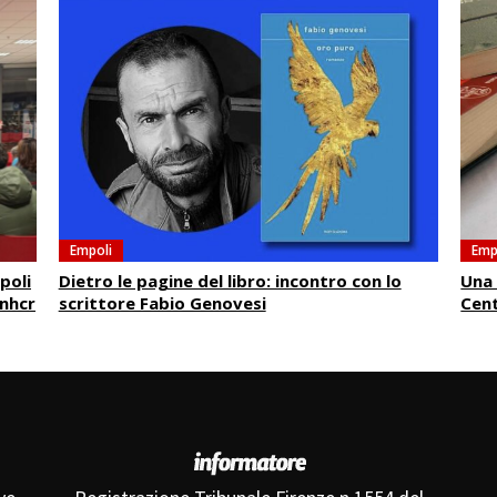
Empoli
Emp
poli
Dietro le pagine del libro: incontro con lo
Una 
Unhcr
scrittore Fabio Genovesi
Cen