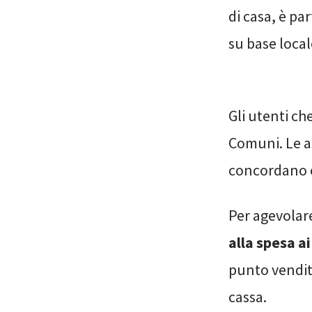
di casa, è pa
su base local
Gli utenti ch
Comuni. Le as
concordano co
Per agevolare
alla spesa
ai
punto vendita
cassa.