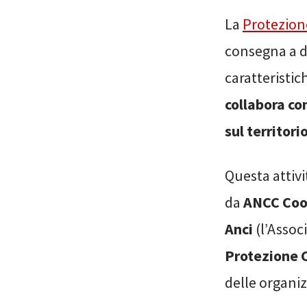
La
Protezione
consegna a d
caratteristic
collabora con
sul territori
Questa attivi
da
ANCC Co
Anci
(l’Assoc
Protezione C
delle organiz