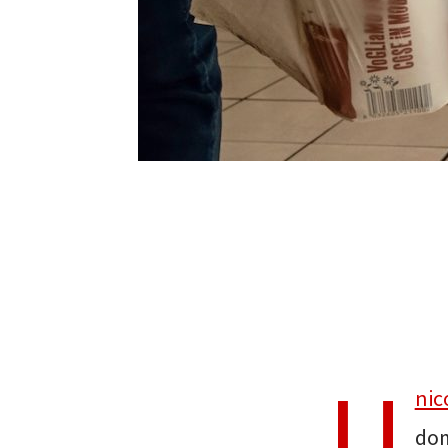
U
nic
dom