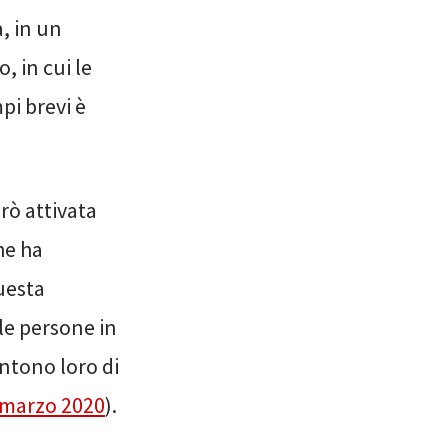
, in un
 in cui le
pi brevi è
erò attivata
he ha
questa
le persone in
entono loro di
 marzo 2020
).