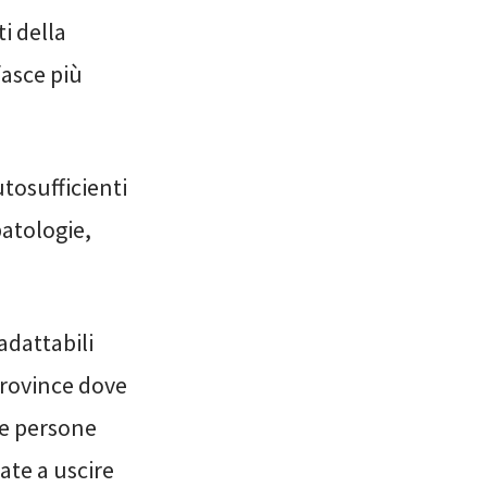
i della
fasce più
osufficienti
patologie,
 adattabili
province dove
le persone
ate a uscire