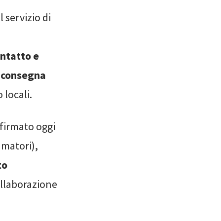
 servizio di
ontatto e
di consegna
 locali.
 firmato oggi
umatori),
to
ollaborazione