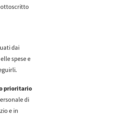
sottoscritto
uati dai
elle spese e
guirli.
 prioritario
ersonale di
io e in