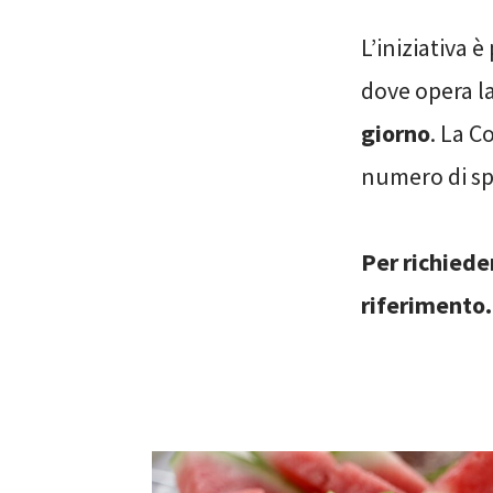
L’iniziativa 
dove opera l
giorno
. La C
numero di sp
Per richiede
riferimento.