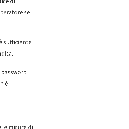
ice di
operatore se
è sufficiente
ndita.
e password
on è
 le misure di