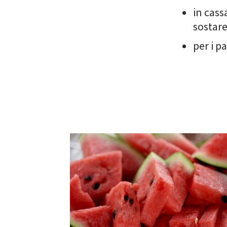
in cass
sostare
per i p