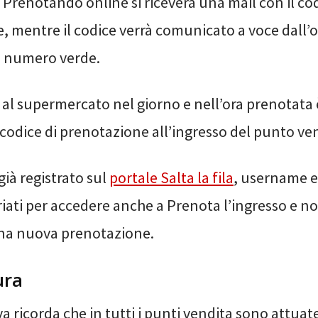
. Prenotando online si riceverà una mail con il cod
, mentre il codice verrà comunicato a voce dall’
 al numero verde.
al supermercato nel giorno e nell’ora prenotata 
 codice di prenotazione all’ingresso del punto ve
 già registrato sul
portale Salta la fila
, username 
iati per accedere anche a Prenota l’ingresso e n
na nuova prenotazione.
ura
a ricorda che in tutti i punti vendita sono attuate