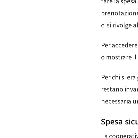
fare la spesa
prenotazione
ci si rivolge
Per accedere 
o mostrare il
Per chi si era
restano invar
necessaria u
Spesa sic
La cooperativ