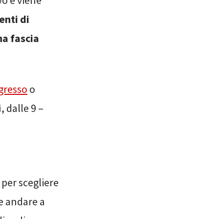
vo e viene
enti di
a fascia
gresso
o
, dalle 9 –
 per scegliere
le andare a