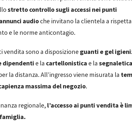
llo
stretto controllo sugli accessi nei punti
annunci audio
che invitano la clientela a rispettar
to e le norme anticontagio.
nti vendita sono a disposizione
guanti e gel igien
 e dipendenti
e la
cartellonistica
e la
segnaletic
per la distanza. All’ingresso viene misurata la
tem
capienza massima del negozio
.
nanza regionale,
l’accesso ai punti vendita è li
famiglia.