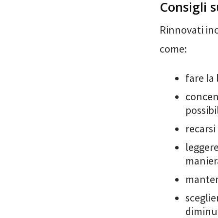
Consigli 
Rinnovati ino
come:
fare la
concent
possibi
recarsi
leggere
maniera
mantene
sceglie
diminui