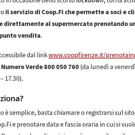
o in occasione dello scorso
lockdown
, torna atti
to
il servizio di Coop.Fi
che permette a soci e cli
e direttamente al supermercato prenotando un
 punto vendita
.
accessibile dal link
www.coopfirenze.it/prenotain
l
Numero Verde 800 050 760
(da lunedì a venerdì
– 17.30).
ziona?
 è semplice, basta chiamare o registrarsi sul sito
op.Fi e prenotare data e fascia oraria in cui si vuo