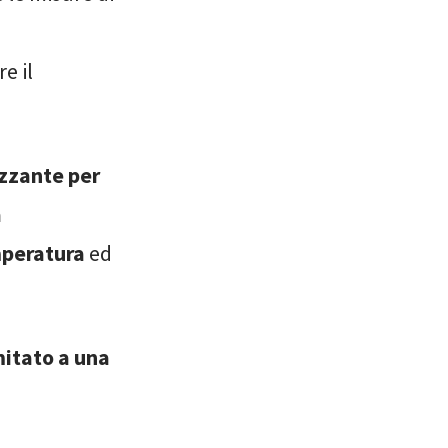
e il
izzante per
a
peratura
ed
mitato a una