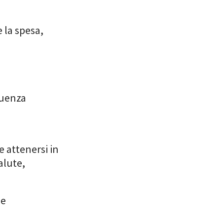
e la spesa,
quenza
e attenersi in
alute,
 e