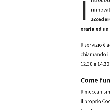
I
ntrodott
rinnova
acceder
oraria ed un
Il servizio è 
chiamando i
12.30 e 14.30 
Come fun
Il meccanismo
il proprio Co