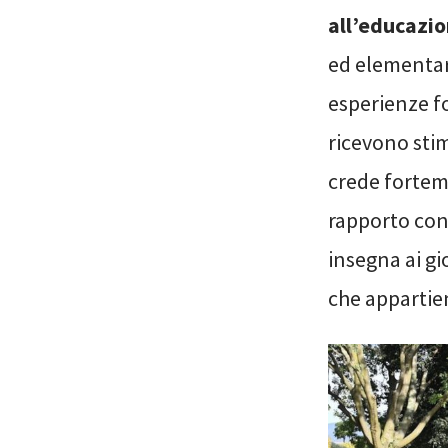
all’educazi
ed elementar
esperienze fo
ricevono stim
crede fortem
rapporto con
insegna ai gio
che appartie