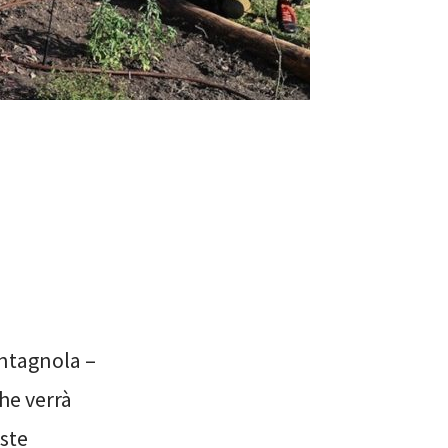
ontagnola –
he verrà
ste