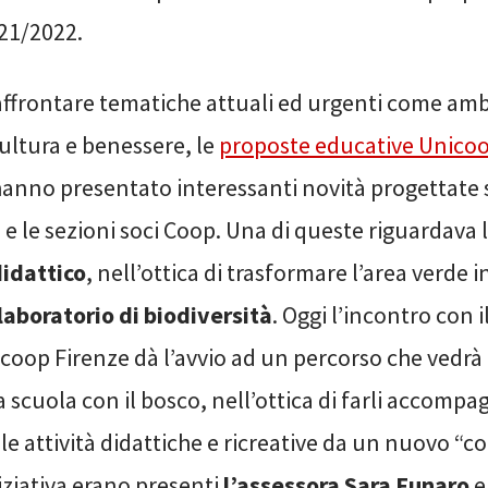
021/2022.
affrontare tematiche attuali ed urgenti come am
cultura e benessere, le
proposte educative Unicoo
anno presentato interessanti novità progettate su
 e le sezioni soci Coop. Una di queste riguardava 
didattico
, nell’ottica di trasformare l’area verde 
laboratorio di biodiversità
. Oggi l’incontro con 
coop Firenze dà l’avvio ad un percorso che vedrà i
 scuola con il bosco, nell’ottica di farli accompa
lle attività didattiche e ricreative da un nuovo “
niziativa erano presenti
l’assessora Sara Funaro
e 