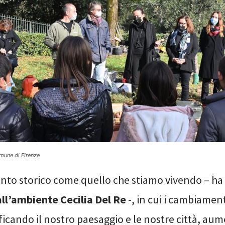
mune di Firenze
to storico come quello che stiamo vivendo – ha
all’ambiente Cecilia Del Re
-, in cui i cambiament
cando il nostro paesaggio e le nostre città, aum