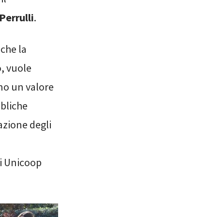
errulli
.
 che la
o, vuole
nno un valore
bbliche
azione degli
di Unicoop