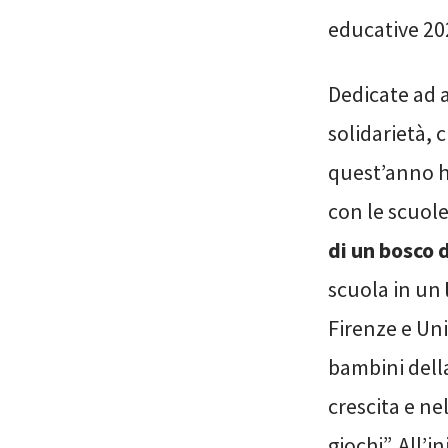
educative 2
Dedicate ad 
solidarietà, 
quest’anno h
con le scuole
di un bosco 
scuola in un
Firenze e Uni
bambini della
crescita e ne
giochi”. All’i