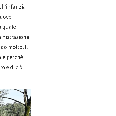
ell’infanzia
nuove
a quale
ministrazione
ndo molto. Il
ale perché
ro e di ciò