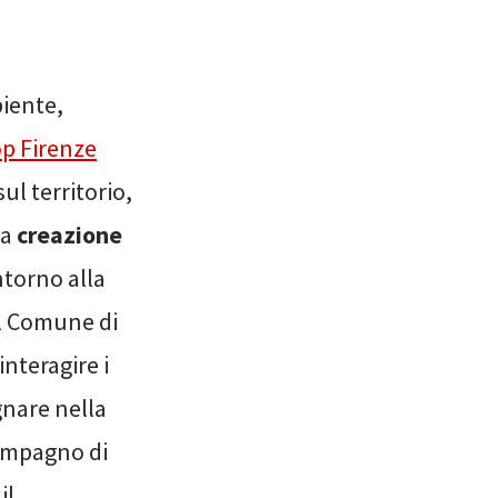
biente,
p Firenze
l territorio,
la
creazione
intorno alla
il Comune di
nteragire i
gnare nella
compagno di
il