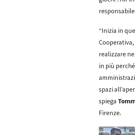
responsabile
“Inizia in que
Cooperativa, 
realizzare ne
in più perch
amministrazio
spazi all’ape
spiega
Tomma
Firenze.