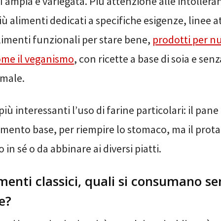
ì ampia e variegata. Più attenzione alle intollera
iù alimenti dedicati a specifiche esigenze, linee a
limenti funzionali per stare bene,
prodotti per nuo
ome il veganismo
, con ricette a base di soia e sen
imale.
più interessanti l’uso di farine particolari: il pan
imento base, per riempire lo stomaco, ma il prota
 in sé o da abbinare ai diversi piatti.
limenti classici, quali si consumano s
e?