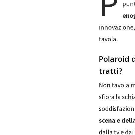
P
punt
eno
innovazione,
tavola.
Polaroid d
tratti?
Non tavola ma
sfiora la sch
soddisfazione
scena e dell
dalla tv e dai