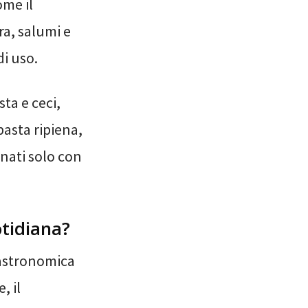
ome il
ra, salumi e
di uso.
ta e ceci,
 pasta ripiena,
gnati solo con
otidiana?
gastronomica
, il