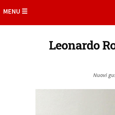
MENU ☰
Leonardo Ro
Nuovi gus