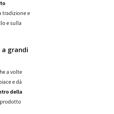
to
a tradizione e
lo e sulla
a a grandi
he a volte
piace e dà
entro della
e prodotto