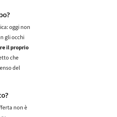
ibo?
ica: oggi non
n gli occhi
e il proprio
etto che
senso del
to?
fferta non è