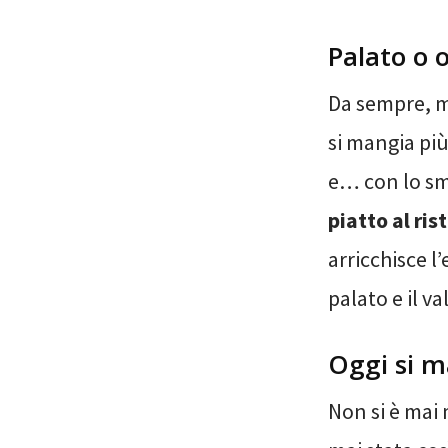
Palato o o
Da sempre, m
si mangia più
e… con lo s
piatto al ri
arricchisce l
palato e il va
Oggi si m
Non si è mai 