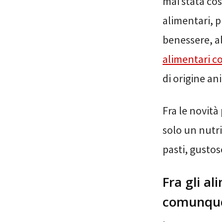
mai stata cos
alimentari, p
benessere, a
alimentari c
di origine an
Fra le novità 
solo un nutr
pasti, gustoso
Fra gli a
comunqu