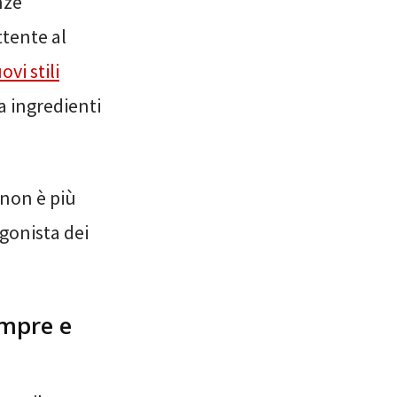
nze
ttente al
vi stili
za ingredienti
e non è più
gonista dei
empre e