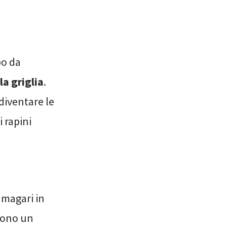
bo da
la griglia
.
diventare le
i rapini
 magari in
 sono un