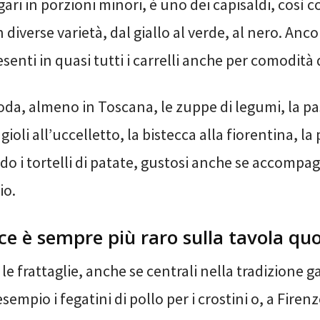
ari in porzioni minori, è uno dei capisaldi, così c
diverse varietà, dal giallo al verde, al nero. Anco
senti in quasi tutti i carrelli anche per comodità 
da, almeno in Toscana, le zuppe di legumi, la pas
ioli all’uccelletto, la bistecca alla fiorentina, la
do i tortelli di patate, gustosi anche se accompa
io.
ce è sempre più raro sulla tavola qu
e frattaglie, anche se centrali nella tradizione 
empio i fegatini di pollo per i crostini o, a Firenze