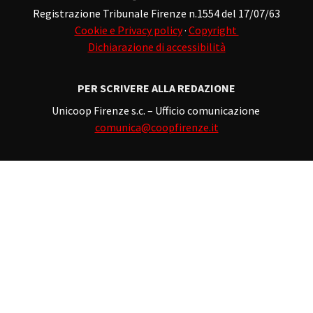
Registrazione Tribunale Firenze n.1554 del 17/07/63
Cookie e Privacy policy
·
Copyright
Dichiarazione di accessibilità
PER SCRIVERE ALLA REDAZIONE
Unicoop Firenze s.c. – Ufficio comunicazione
comunica@coopfirenze.it