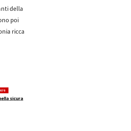
anti della
sono poi
onia ricca
tere
ella sicura