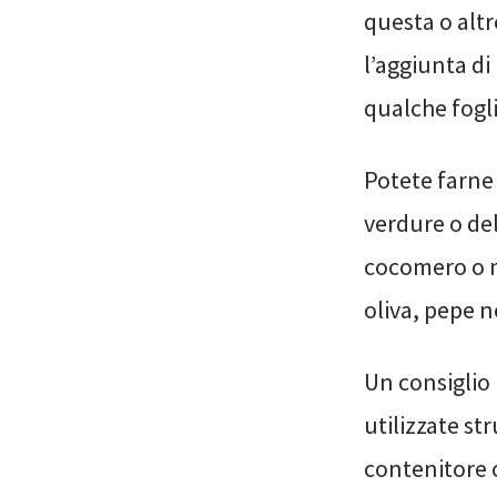
questa o altr
l’aggiunta di
qualche fogli
Potete farne
verdure o del
cocomero o me
oliva, pepe n
Un consiglio
utilizzate st
contenitore 