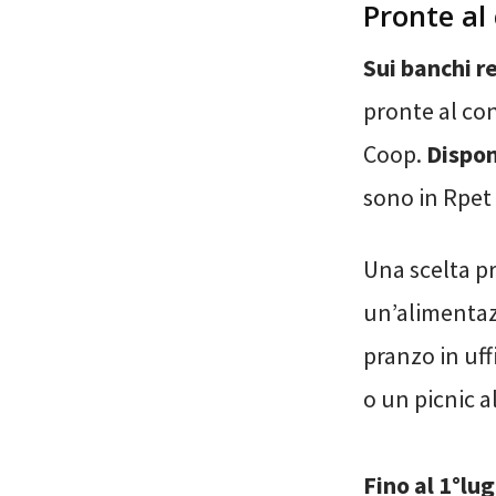
Pronte a
Sui banchi r
pronte al co
Coop.
Dispon
sono in Rpet 
Una scelta p
un’alimentaz
pranzo in uff
o un picnic a
Fino al 1°lu