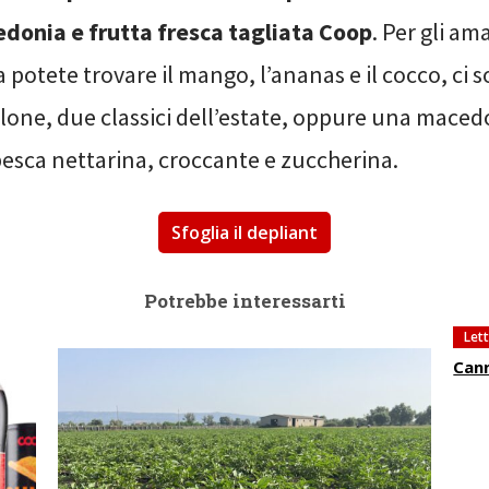
donia e frutta fresca tagliata Coop
. Per gli am
a potete trovare il mango, l’ananas e il cocco, ci 
lone, due classici dell’estate, oppure una maced
pesca nettarina, croccante e zuccherina.
Sfoglia il depliant
Potrebbe interessarti
Let
Cann