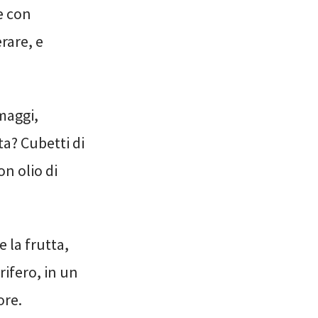
e con
rare, e
maggi,
ta? Cubetti di
n olio di
 la frutta,
rifero, in un
ore.