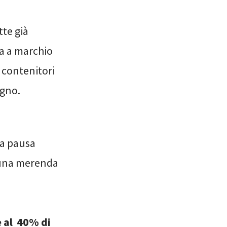
tte già
ia a marchio
i contenitori
egno.
la pausa
r una merenda
e al 40% di