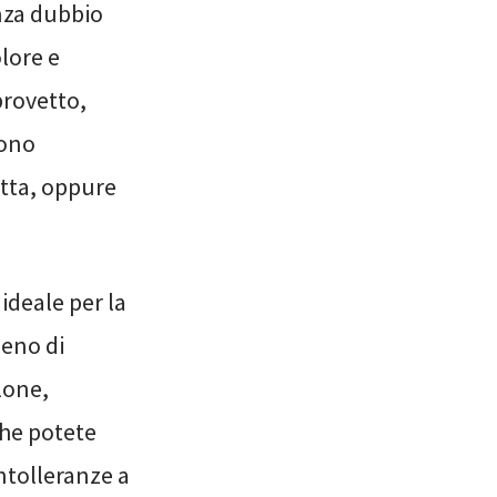
enza dubbio
olore e
provetto,
sono
utta, oppure
ideale per la
ieno di
lone,
che potete
ntolleranze a