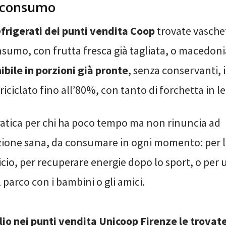
l consumo
efrigerati dei punti vendita Coop
trovate vasche
nsumo, con frutta fresca già tagliata, o macedon
ibile in porzioni già pronte
, senza conservanti, 
riciclato fino all’80%, con tanto di forchetta in l
ratica per chi ha poco tempo ma non rinuncia ad
ione sana, da consumare in ogni momento: per 
icio, per recuperare energie dopo lo sport, o pe
l parco con i bambini o gli amici.
glio nei punti vendita Unicoop Firenze le trovat