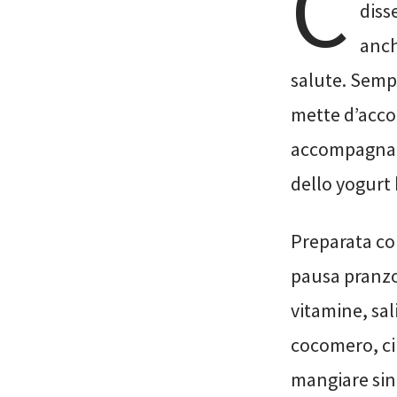
C
diss
anch
salute. Semp
mette d’accor
accompagnarla
dello yogurt
Preparata c
pausa pranzo
vitamine, sal
cocomero, cil
mangiare sin