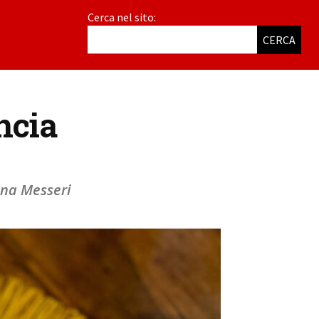
Cerca nel sito:
CERCA
ncia
nna Messeri