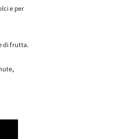
lci e per
 di frutta.
mute,