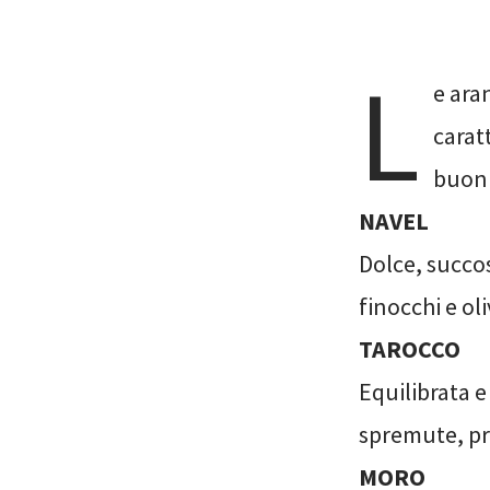
L
e ara
carat
buoni
NAVEL
Dolce, succos
finocchi e oli
TAROCCO
Equilibrata 
spremute, pri
MORO