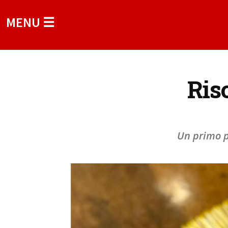
MENU ☰
Ris
Un primo p