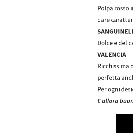
Polpa rosso i
dare caratte
SANGUINEL
Dolce e delica
VALENCIA
Ricchissima d
perfetta anch
Per ogni desi
E allora buo