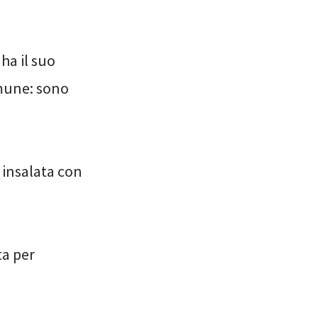
ha il suo
omune: sono
 insalata con
ta per