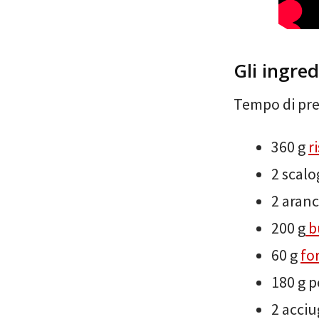
Gli ingred
Tempo di pre
360 g
r
2 scalo
2 aranc
200 g
b
60 g
fo
180 g p
2 acciu