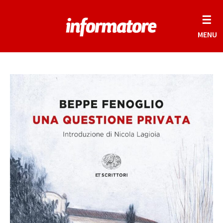
☰
MENU