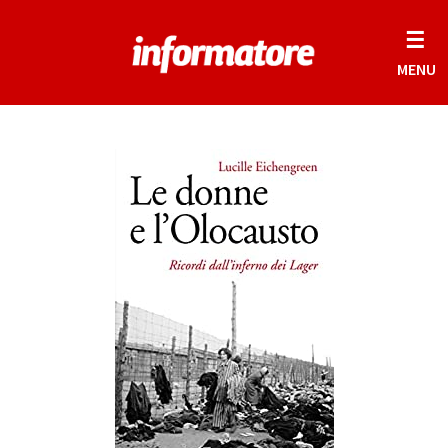
☰
MENU