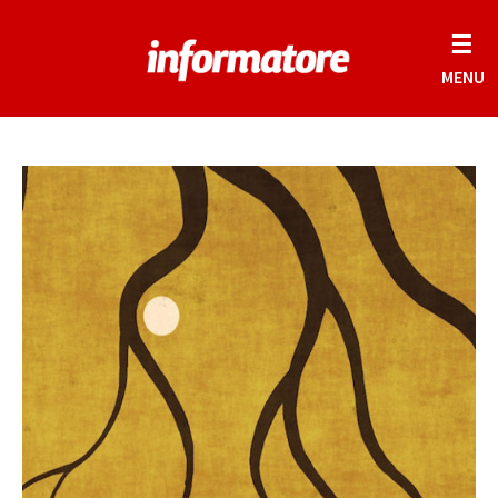
☰
MENU