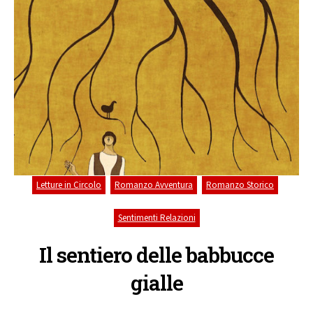
,
,
,
Letture in Circolo
Romanzo Avventura
Romanzo Storico
Sentimenti Relazioni
Il sentiero delle babbucce
gialle