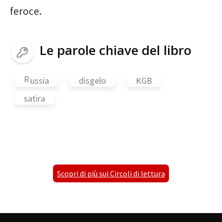
feroce.
Le parole chiave del libro
R
ussia
disgelo
KGB
satira
Scopri di più sui Circoli di lettura