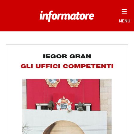
☰
MENU