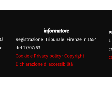
P
tà
Registrazione Tribunale Firenze n.1554
U
e:
del 17/07/63
c
Cookie e Privacy policy
·
Copyright
c
Dichiarazione di accessibilità