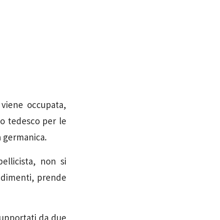
 viene occupata,
to tedesco per le
a germanica.
ellicista, non si
radimenti, prende
supportati da due