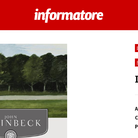
A
C
P