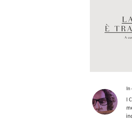
In
I 
me
in