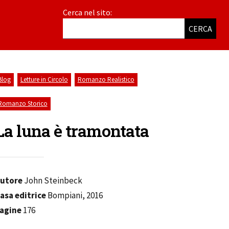
Cerca nel sito:
CERCA
,
,
,
Blog
Letture in Circolo
Romanzo Realistico
Romanzo Storico
La luna è tramontata
utore
John Steinbeck
asa editrice
Bompiani, 2016
agine
176