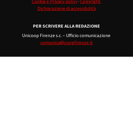
Cookie e Privacy policy
·
Copyright
Dichiarazione di accessibilità
PER SCRIVERE ALLA REDAZIONE
Unicoop Firenze s.c. – Ufficio comunicazione
comunica@coopfirenze.it