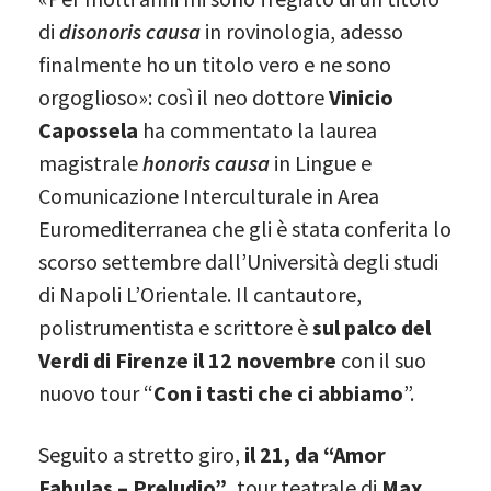
di
disonoris
causa
in rovinologia, adesso
finalmente ho un titolo vero e ne sono
orgoglioso»: così il neo dottore
Vinicio
Capossela
ha commentato la laurea
magistrale
honoris causa
in Lingue e
Comunicazione Interculturale in Area
Euromediterranea che gli è stata conferita lo
scorso settembre dall’Università degli studi
di Napoli L’Orientale. Il cantautore,
polistrumentista e scrittore è
sul palco del
Verdi di Firenze il 12 novembre
con il suo
nuovo tour “
Con i tasti che ci abbiamo
”.
Seguito a stretto giro,
il 21, da “Amor
Fabulas – Preludio”
, tour teatrale di
Max