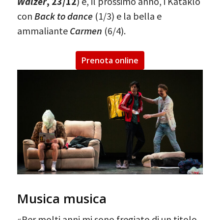
Walzer
, 23/12
) e, il prossimo anno, i Kataklò
con
Back to dance
(1/3) e la bella e
ammaliante
Carmen
(6/4).
Prenota online
Musica musica
«Per molti anni mi sono fregiato di un titolo