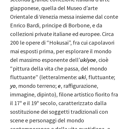
giapponese, quella del Museo d’arte
Orientale di Venezia messa insieme dal conte
Enrico Bardi, principe di Borbone, e da
collezioni private italiane ed europee. Circa
200 le opere di “Hokusai”, fra cui capolavori
mai esposti prima, per esplorare il mondo
del massimo esponente dell’
ukiyoe
, cioè
“pittura della vita che passa, del mondo
fluttuante” (letteralmente:
uki
, fluttuante;
yo
, mondo terreno;
e
, raffigurazione,
immagine, dipinto), filone artistico fiorito fra
il 17° e il 19° secolo, caratterizzato dalla
sostituzione dei soggetti tradizionali con
scene e personaggi del mondo
contemporaneo e della vita quotidiana, e