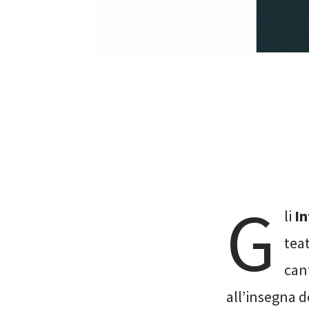
G
li
In
tea
can
all’insegna d