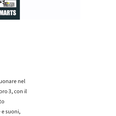
suonare nel
ro 3, con il
to
e e suoni,