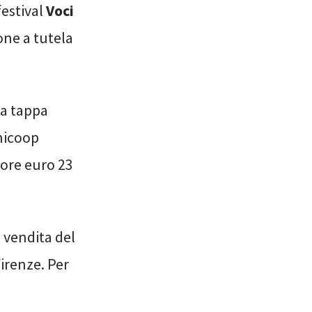
 festival
Voci
one a tutela
la tappa
Unicoop
tore euro 23
i vendita del
irenze. Per