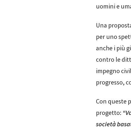
uomini e uma
Una proposta 
per uno spet
anche i più g
contro le ditt
impegno civil
progresso, co
Con queste p
progetto:
“Va
società basat