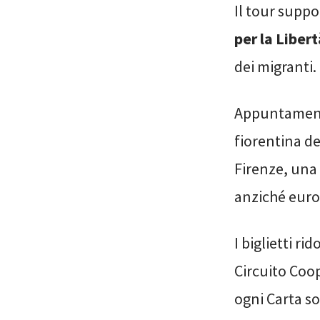
Il tour suppor
per la Libert
dei migranti.
Appuntamento
fiorentina del
Firenze, una
anziché euro
I biglietti ri
Circuito Coo
ogni Carta soc