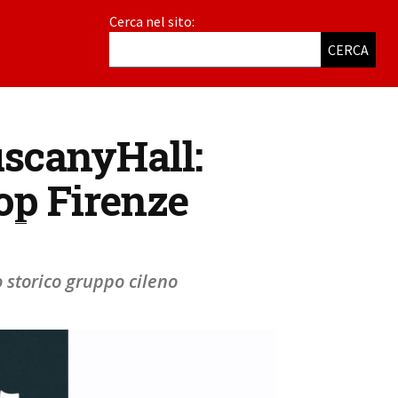
Cerca nel sito:
CERCA
TuscanyHall:
oop Firenze
o storico gruppo cileno