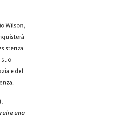
io Wilson,
nquisterà
esistenza
l suo
azia e del
lenza.
il
ruire una