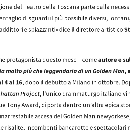
gione del Teatro della Toscana parte dalla necessit
ntaglio di sguardi il più possibile diversi, lontani
ddittori e spiazzanti» dice il direttore artistico
S
he protagonista questo mese – come
autore e su
ia molto più che leggendaria di un Golden Man
, 
l 4 al 16
, dopo il debutto a Milano in ottobre. D
hattan Project
, l’unico drammaturgo italiano vin
ue Tony Award, ci porta dentro un’altra epica sto
’inarrestabile ascesa del Golden Man newyorkese, 
te risalite, incombenti bancarotte e spettacolari 