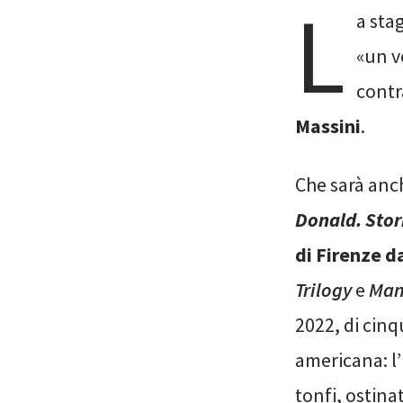
L
a sta
«un ve
contra
Massini
.
Che sarà anc
Donald. Stor
di Firenze da
Trilogy
e
Man
2022, di cinq
americana: l
tonfi, ostina