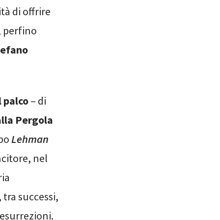
à di offrire
, perfino
tefano
l palco
– di
alla Pergola
opo
Lehman
citore, nel
ria
tra successi,
resurrezioni.