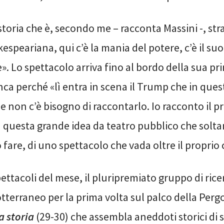
storia che è, secondo me – racconta Massini -, str
espeariana, qui c’è la mania del potere, c’è il su
. Lo spettacolo arriva fino al bordo della sua pr
anca perché «lì entra in scena il Trump che in q
 non c’è bisogno di raccontarlo. Io racconto il pr
 questa grande idea da teatro pubblico che soltan
fare, di uno spettacolo che vada oltre il proprio
 spettacoli del mese, il pluripremiato gruppo di rice
tterraneo per la prima volta sul palco della Perg
a storia
(29-30) che assembla aneddoti storici di s