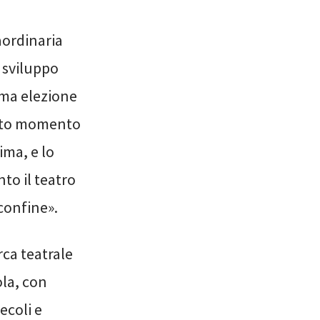
aordinaria
o sviluppo
ima elezione
uesto momento
ima, e lo
to il teatro
 confine».
rca teatrale
ola, con
ecoli e