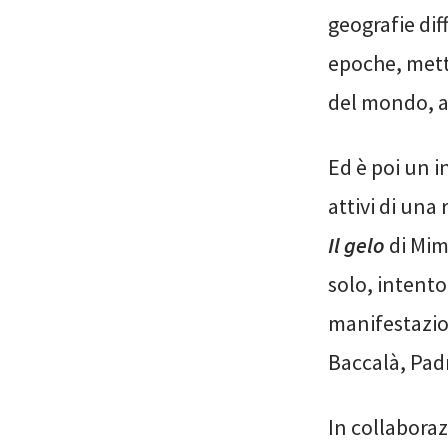
geografie dif
epoche, mette
del mondo, a
Ed è poi un i
attivi di una
Il gelo
di Mimm
solo, intent
manifestazion
Baccalà, Pad
In collabora