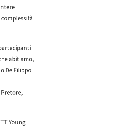
intere
a complessità
partecipanti
 che abitiamo,
do De Filippo
 Pretore,
a TT Young