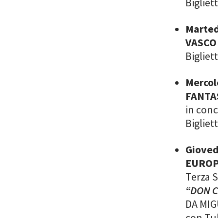
Bigliet
Marted
VASCO
Bigliet
Mercol
FANTA
in con
Bigliet
Gioved
EUROPA
Terza 
“DON C
DA MIG
con Tul