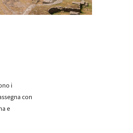
ono i
 rassegna con
na e