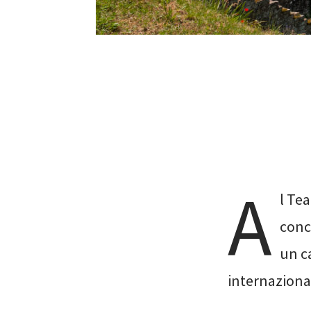
A
l Te
conce
un ca
internaziona