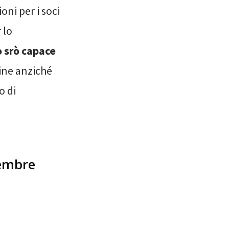
oni per i soci
 lo
o srò capace
line anziché
o di
tembre