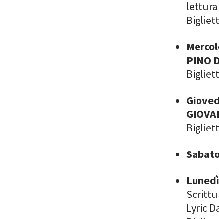
lettura
Bigliet
Mercol
PINO 
Bigliet
Gioved
GIOVA
Bigliet
Sabato
Lunedì
Scrittu
Lyric 