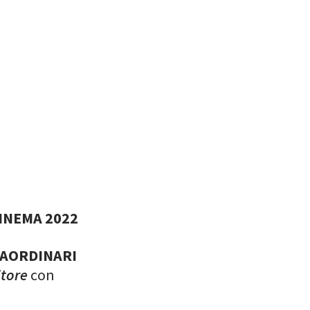
CINEMA 2022
RAORDINARI
itore
con