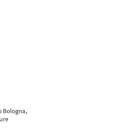
o Bologna,
gure