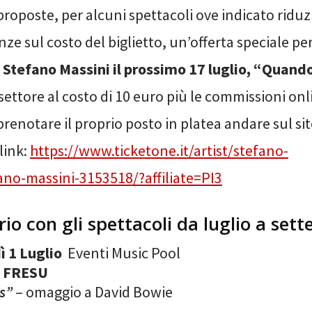
proposte, per alcuni spettacoli ove indicato riduzi
ze sul costo del biglietto, un’offerta speciale per
i
Stefano Massini il prossimo 17 luglio, “Quand
I settore al costo di 10 euro più le commissioni on
prenotare il proprio posto in platea andare sul sit
link:
https://www.ticketone.it/artist/stefano-
ano-massini-3153518/?affiliate=PI3
rio con gli spettacoli da luglio a set
ì 1 Luglio
Eventi Music Pool
 FRESU
s”
– omaggio a David Bowie