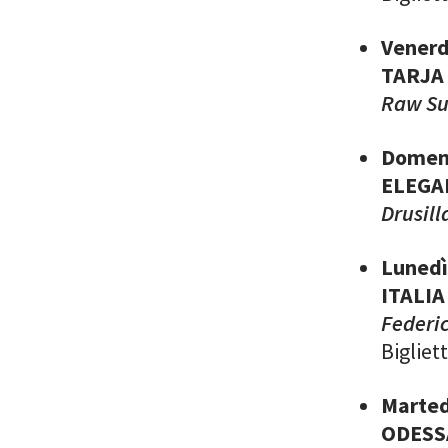
Venerd
TARJA
Raw S
Domeni
ELEGA
Drusill
Lunedì
ITALI
Federi
Bigliet
Marted
ODESS