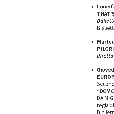
Lunedì
THAT’
Ballett
Bigliet
Marted
PILGR
diretto
Gioved
EUROPA
Second
“DON C
DA MIG
regia d
Bigliet