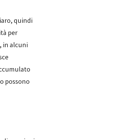
iaro, quindi
ità per
 in alcuni
asce
 accumulato
po possono