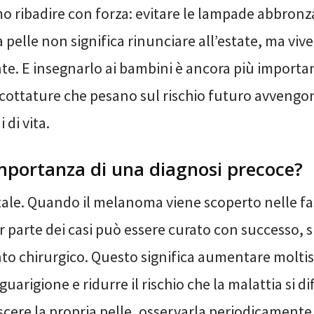
o ribadire con forza: evitare le lampade abbronz
 pelle non significa rinunciare all’estate, ma viv
nte. E insegnarlo ai bambini è ancora più importa
scottature che pesano sul rischio futuro avvengo
 di vita.
importanza di una diagnosi precoce?
le. Quando il melanoma viene scoperto nelle fasi 
 parte dei casi può essere curato con successo, s
nto chirurgico. Questo significa aumentare moltis
 guarigione e ridurre il rischio che la malattia si d
cere la propria pelle, osservarla periodicamente 