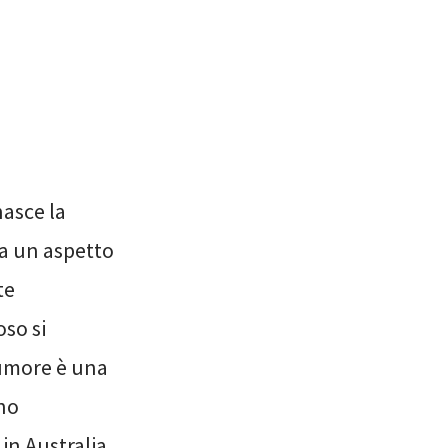
nasce la
la un aspetto
te
oso si
tumore è una
rno
 in Australia.