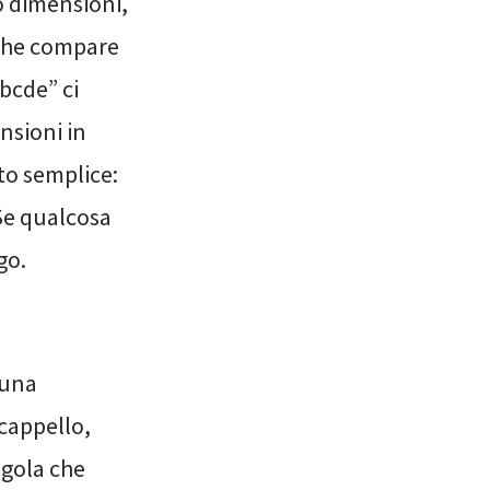
o dimensioni,
 che compare
bcde” ci
nsioni in
to semplice:
 Se qualcosa
go.
 una
 cappello,
egola che