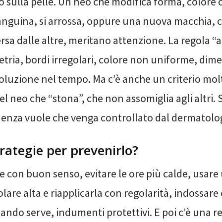
sulla pelle. Un neo che modifica forma, colore 
anguina, si arrossa, oppure una nuova macchia,
rsa dalle altre, meritano attenzione. La regola “a
tria, bordi irregolari, colore non uniforme, dime
luzione nel tempo. Ma c’è anche un criterio mol
l neo che “stona”, che non assomiglia agli altri.
enza vuole che venga controllato dal dermatolo
trategie per prevenirlo?
le con buon senso, evitare le ore più calde, usare
lare alta e riapplicarla con regolarità, indossare
uando serve, indumenti protettivi. E poi c’è una r