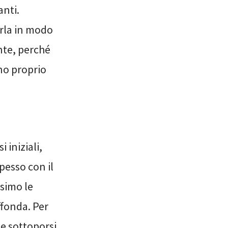
anti.
erla in modo
nte, perché
no proprio
iniziali,
pesso con il
simo le
iffonda. Per
e sottoporsi