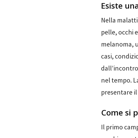
Esiste un
Nella malatti
pelle, occhi e
melanoma, un
casi, condizi
dall’incontr
nel tempo. L
presentare i
Come si 
Il primo camp