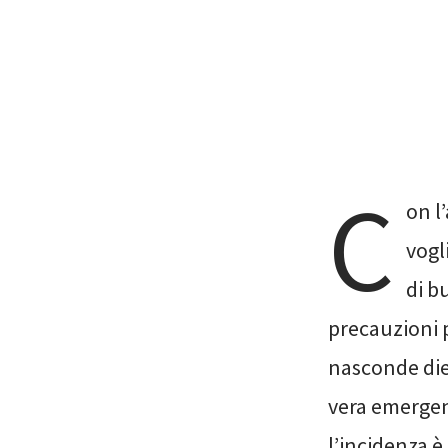
C
on l
vogl
di b
precauzioni p
nasconde diet
vera emergenz
l’incidenza è 