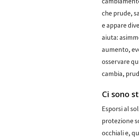
cambiamento 
che prude, s
e appare dive
aiuta: asimme
aumento, evo
osservare que
cambia, prud
Ci sono s
Esporsi al so
protezione so
occhiali e, q