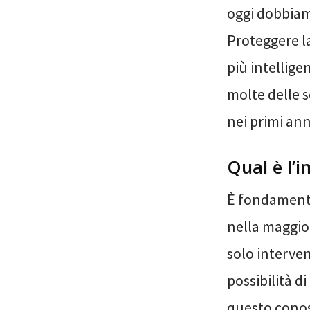
oggi dobbiam
Proteggere la
più intellige
molte delle 
nei primi anni
Qual è l’
È fondamenta
nella maggior
solo interve
possibilità di
questo conos