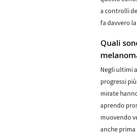
a controlli d
fa davvero la
Quali sono
melanom
Negli ultimi 
progressi più
mirate hanno
aprendo prosp
muovendo ver
anche prima d