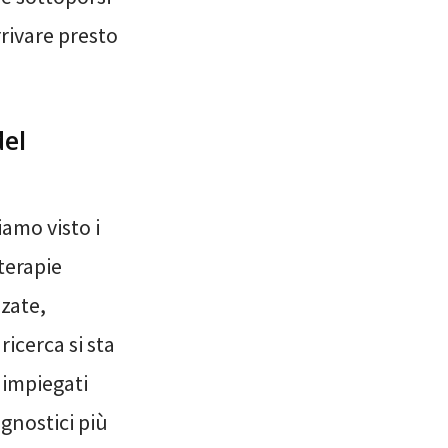
rrivare presto
del
iamo visto i
terapie
zate,
icerca si sta
 impiegati
gnostici più