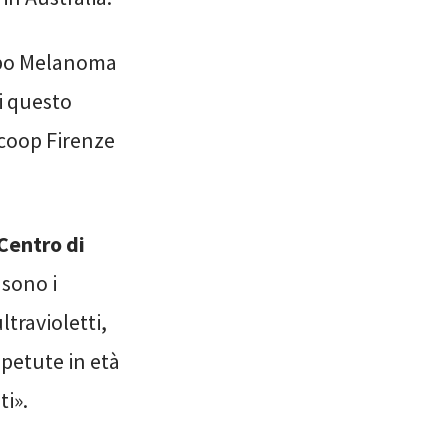
uppo Melanoma
di questo
icoop Firenze
Centro di
 sono i
ltravioletti,
petute in età
ti».