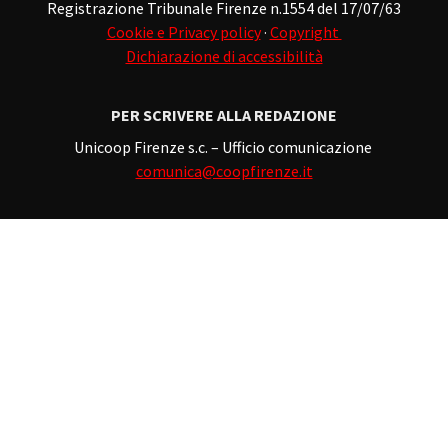
Registrazione Tribunale Firenze n.1554 del 17/07/63
Cookie e Privacy policy
·
Copyright
Dichiarazione di accessibilità
PER SCRIVERE ALLA REDAZIONE
Unicoop Firenze s.c. – Ufficio comunicazione
comunica@coopfirenze.it