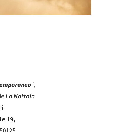
ontemporaneo
“,
ale
La Nottola
il
le 19,
 50125,