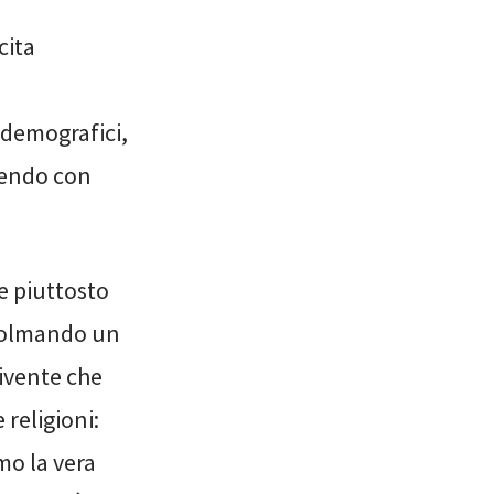
cita
 demografici,
nendo con
e piuttosto
 colmando un
ivente che
 religioni:
mo la vera