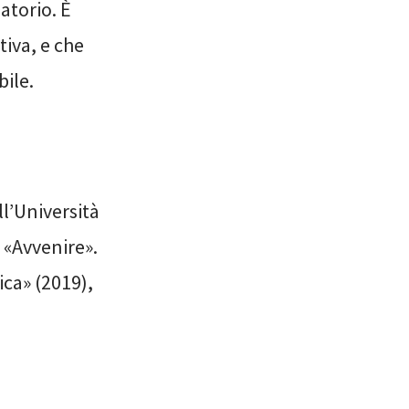
atorio. È
tiva, e che
bile.
l’Università
i «Avvenire».
ca» (2019),