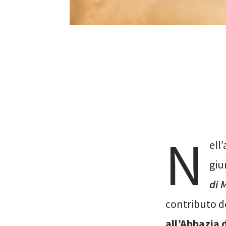
N
ell
giu
di 
contributo d
all’Abbazia 