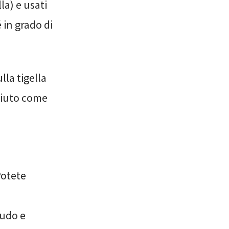
la) e usati
 in grado di
lla tigella
sciuto come
Potete
rudo e