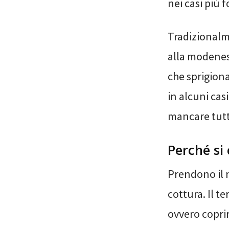
nei casi più f
Tradizionalm
alla modenese
che sprigiona
in alcuni cas
mancare tutto
Perché si
Prendono il n
cottura. Il t
ovvero coprir