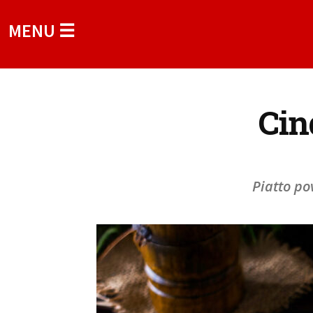
MENU ☰
Cin
Piatto po