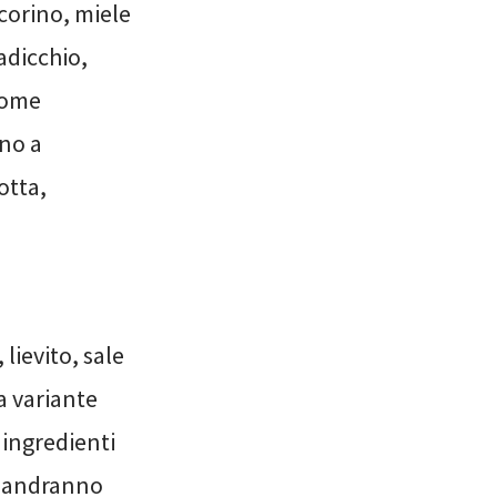
corino, miele
adicchio,
come
ano a
otta,
lievito, sale
la variante
 ingredienti
e, andranno