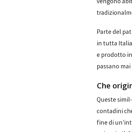
vengono abit
tradizionalme
Parte del pa
in tutta Ital
e prodotto in
passano mai 
Che orig
Queste simil
contadini ch
fine di un’i