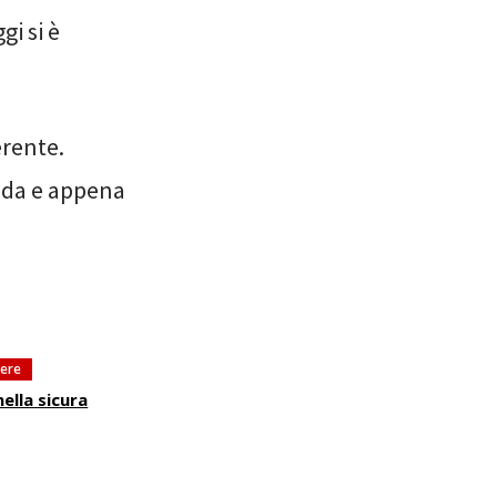
gi si è
erente.
alda e appena
tere
ella sicura