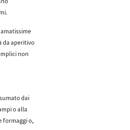
ano
mi.
i amatissime
à da aperitivo
emplici non
nsumato dai
ampi o alla
e formaggi o,