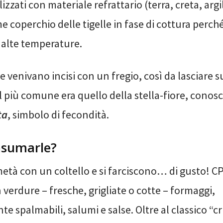
zzati con materiale refrattario (terra, creta, argil
coperchio delle tigelle in fase di cottura perché
e alte temperature.
venivano incisi con un fregio, così da lasciare su
l più comune era quello della stella-fiore, cono
ta
, simbolo di fecondità.
sumarle?
metà con un coltello e si farciscono… di gusto! C
 verdure – fresche, grigliate o cotte – formaggi,
te spalmabili, salumi e salse. Oltre al classico “c