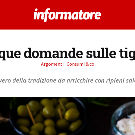
que domande sulle tig
Argomenti
Consumi & co
vero della tradizione da arricchire con ripieni sala