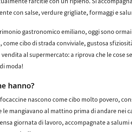
ualmente farcitie con un ripieno. Si accompagn
nte con salse, verdure grigliate, formaggi e salu
trimonio gastronomico emiliano, oggi sono orma
ia, come cibo di strada conviviale, gustosa sfiziosit
 vendita al supermercato: a riprova che le cose s
di moda!
ine hanno?
-focaccine nascono come cibo molto povero, co
e le mangiavano al mattino prima di andare nei c
ntensa giornata di lavoro, accompagnate a salumi 