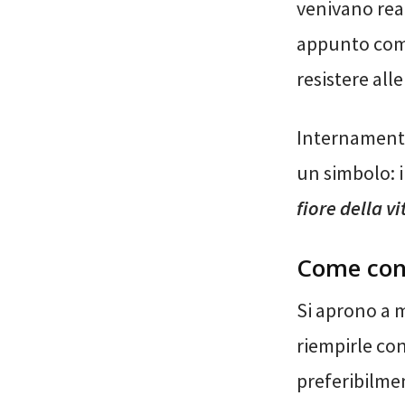
venivano reali
appunto come 
resistere all
Internamente 
un simbolo: i
fiore della vi
Come con
Si aprono a 
riempirle con
preferibilmen