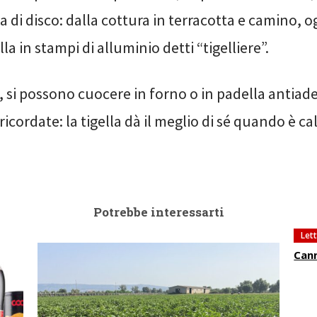
a di disco: dalla cottura in terracotta e camino, og
la in stampi di alluminio detti “tigelliere”.
, si possono cuocere in forno o in padella antiad
ricordate: la tigella dà il meglio di sé quando è c
Potrebbe interessarti
Let
Cann