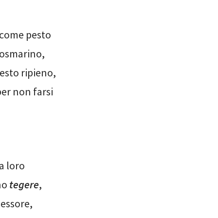
 come pesto
 rosmarino,
uesto ripieno,
per non farsi
a loro
ino
tegere
,
pessore,