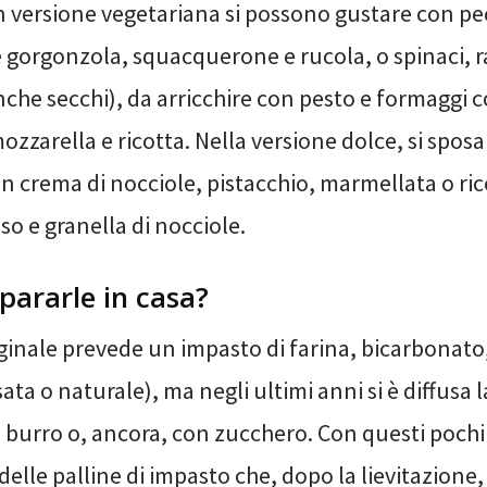
in versione vegetariana si possono gustare con pe
e gorgonzola, squacquerone e rucola, o spinaci, r
che secchi), da arricchire con pesto e formaggi 
ozzarella e ricotta. Nella versione dolce, si spos
n crema di nocciole, pistacchio, marmellata o ric
so e granella di nocciole.
ararle in casa?
iginale prevede un impasto di farina, bicarbonato, 
ata o naturale), ma negli ultimi anni si è diffusa 
 burro o, ancora, con zucchero. Con questi pochi
 delle palline di impasto che, dopo la lievitazion