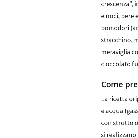
crescenza”, 
e noci, pere 
pomodori (an
stracchino, m
meraviglia co
cioccolato fu
Come prep
La ricetta or
e acqua (gass
con strutto o
si realizzano