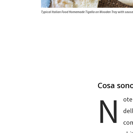
Typical Italian Food Homemade Tigella on Wooden Tray with sausag
Cosa son
N
ote
del
com