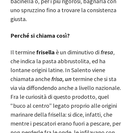
bacinella o, per i più rigorosi, bagnarla con
uno spruzzino fino a trovare la consistenza
giusta.
Perché si chiama così?
Il termine
frisella
è un diminutivo di
f
resa
,
che indica la pasta abbrustolita, ed ha
lontane origini latine. In Salento viene
chiamata anche
frisa,
un
termine che si sta
via via diffondendo anche a livello nazionale.
Fra le curiosità di questo prodotto, quel
“buco al centro” legato proprio alle origini
marinare della frisella: si dice, infatti, che
mentre i pescatori erano fuori a pescare, per
non perderle fra le onde, le infilavano con