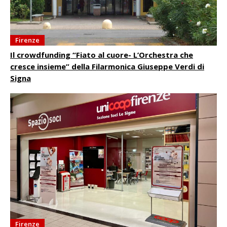
Firenze
Il crowdfunding “Fiato al cuore- L’Orchestra che
cresce insieme” della Filarmonica Giuseppe Verdi di
Signa
Firenze