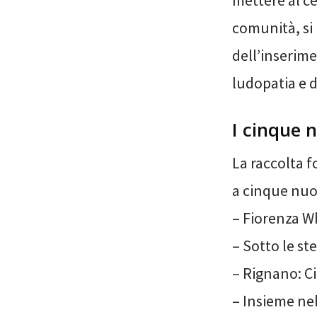
mettere al ce
comunità, si 
dell’inserime
ludopatia e d
I cinque 
La raccolta f
a cinque nuo
– Fiorenza W
– Sotto le ste
– Rignano: Ci
– Insieme ne