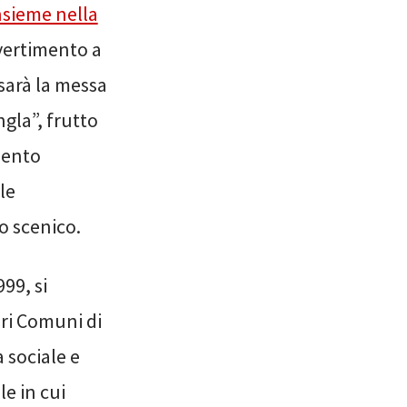
nsieme nella
ivertimento a
 sarà la messa
ngla”, frutto
mento
le
o scenico.
99, si
ari Comuni di
a sociale e
le in cui