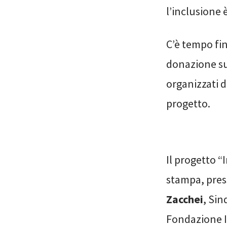
l’inclusione 
C’è tempo fi
donazione su
organizzati 
progetto.
Il progetto “
stampa, press
Zacchei
, Si
Fondazione Il