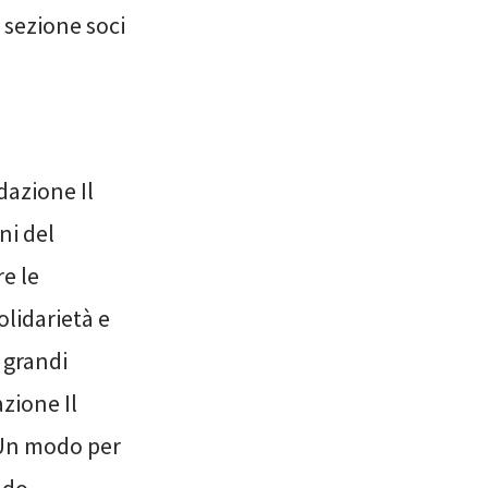
 sezione soci
dazione Il
ni del
re le
olidarietà e
 grandi
azione Il
. Un modo per