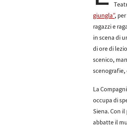
Teat
giungla”
, pe
ragazzi e rag
in scena di un
di ore di lez
scenico, man
scenografie, 
La Compagnia
occupa di spe
Siena. Con il
abbatte il mu