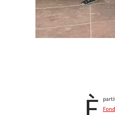
È
parti
Fonda