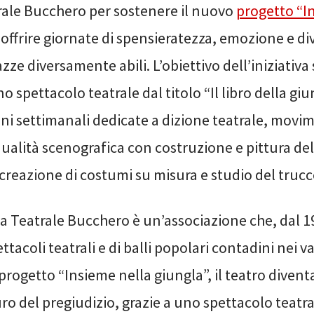
rale Bucchero per sostenere il nuovo
progetto “I
r offrire giornate di spensieratezza, emozione e d
azze diversamente abili. L’obiettivo dell’iniziativa
o spettacolo teatrale dal titolo “Il libro della giu
ioni settimanali dedicate a dizione teatrale, movi
ualità scenografica con costruzione e pittura del
creazione di costumi su misura e studio del trucc
 Teatrale Bucchero è un’associazione che, dal 19
ttacoli teatrali e di balli popolari contadini nei v
 progetto “Insieme nella giungla”, il teatro divent
ro del pregiudizio, grazie a uno spettacolo teatra