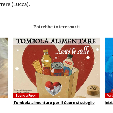
rrere (Lucca).
Potrebbe interessarti
Bagno a Ripoli
Vald
Tombola alimentare per Il Cuore si scioglie
Iniz