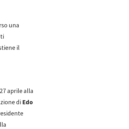
erso una
ti
tiene il
27 aprile alla
azione di
Edo
residente
lla