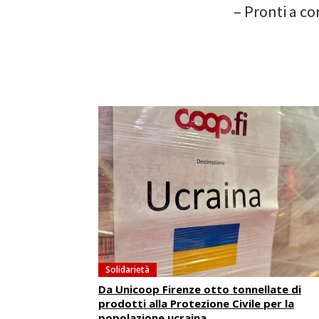
– Pronti a co
Solidarietà
Da Unicoop Firenze otto tonnellate di
prodotti alla Protezione Civile per la
popolazione ucraina