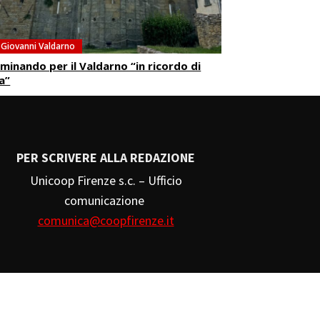
 Giovanni Valdarno
inando per il Valdarno “in ricordo di
a”
PER SCRIVERE ALLA REDAZIONE
Unicoop Firenze s.c. – Ufficio
comunicazione
comunica@coopfirenze.it