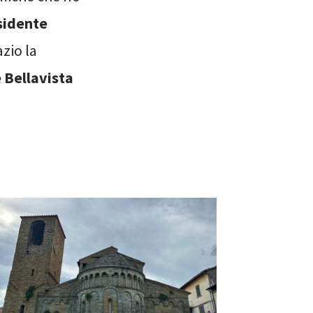
sidente
azio la
 Bellavista