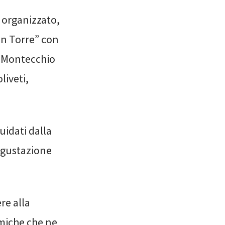
 organizzato,
in Torre” con
i Montecchio
liveti,
uidati dalla
degustazione
re alla
omiche che ne