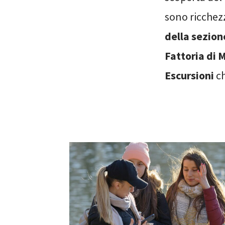
sono ricche
della sezion
Fattoria di 
Escursioni
ch