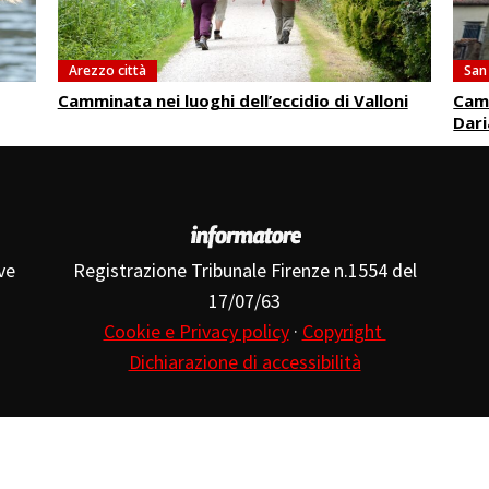
Arezzo città
San
Camminata nei luoghi dell’eccidio di Valloni
Camm
Dari
ve
Registrazione Tribunale Firenze n.1554 del
17/07/63
Cookie e Privacy policy
·
Copyright
Dichiarazione di accessibilità