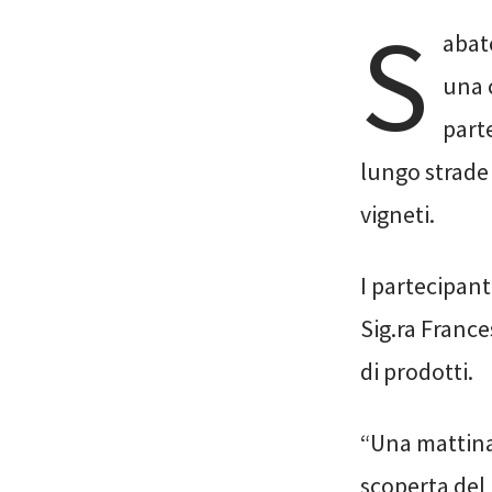
S
abat
una 
part
lungo strade 
vigneti.
I partecipant
Sig.ra Franc
di prodotti.
“Una mattinat
scoperta del 