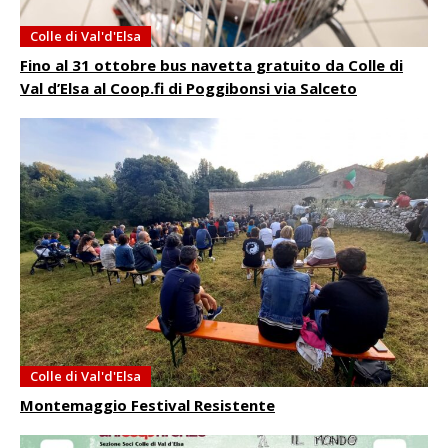
Colle di Val'd'Elsa
Fino al 31 ottobre bus navetta gratuito da Colle di
Val d’Elsa al Coop.fi di Poggibonsi via Salceto
Colle di Val'd'Elsa
Montemaggio Festival Resistente