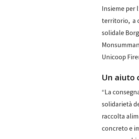
Insieme per l
territorio, 
solidale Bor
Monsummano. 
Unicoop Firen
Un aiuto 
“La consegna
solidarietà d
raccolta alim
concreto e im