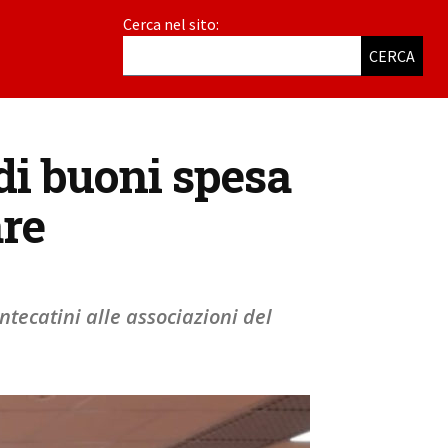
Cerca nel sito:
CERCA
di buoni spesa
are
tecatini alle associazioni del