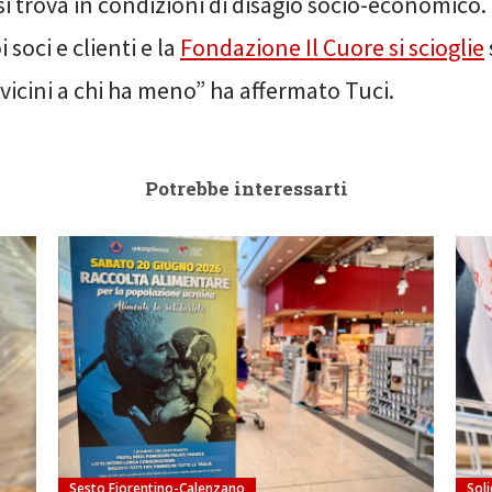
i trova in condizioni di disagio socio-economico
i soci e clienti e la
Fondazione Il Cuore si scioglie
icini a chi ha meno” ha affermato Tuci.
Potrebbe interessarti
Sesto Fiorentino-Calenzano
Soli