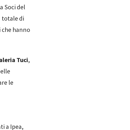
a Soci del
 totale di
i che hanno
aleria Tuci
,
elle
are le
ti a Ipea,