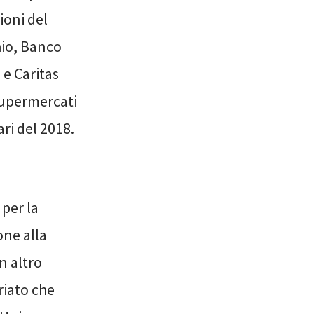
ioni del
hio, Banco
e Caritas
supermercati
ri del 2018.
per la
one alla
n altro
riato che