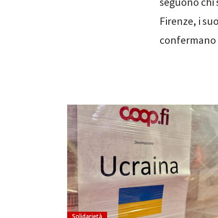
seguono chi s
Firenze, i suo
confermano v
Solidarietà