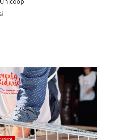
. Unicoop
si
darietà