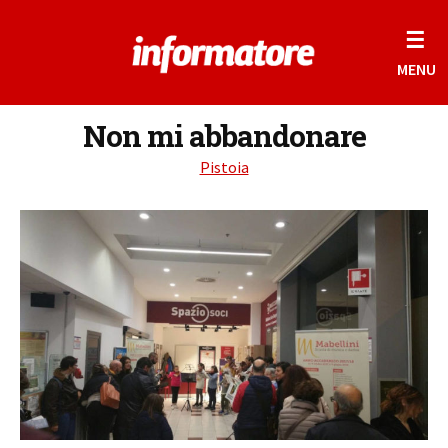
☰
MENU
Non mi abbandonare
Pistoia