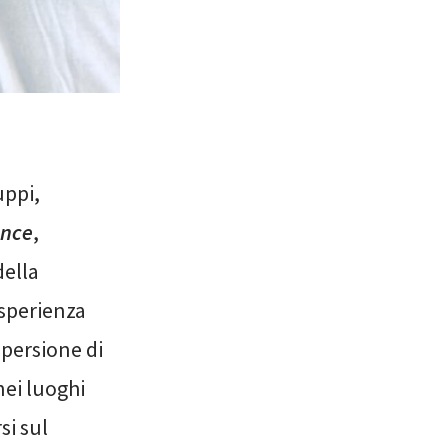
uppi,
ence
,
della
’esperienza
spersione di
nei luoghi
si sul