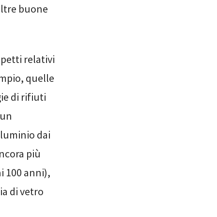
 altre buone
etti relativi
empio, quelle
 di rifiuti
 un
lluminio dai
Ancora più
i 100 anni),
ia di vetro