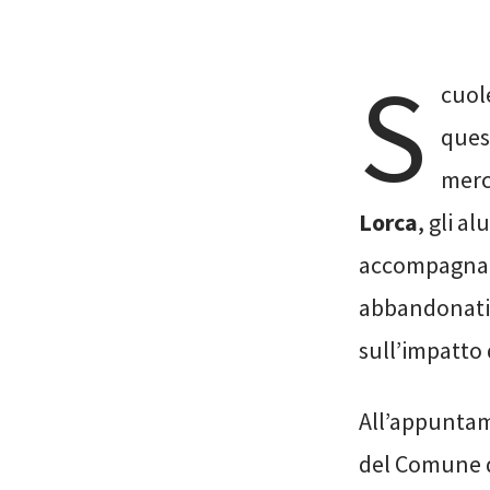
S
cuol
ques
merc
Lorca
, gli a
accompagnati 
abbandonati, 
sull’impatto 
All’appunta
del Comune d