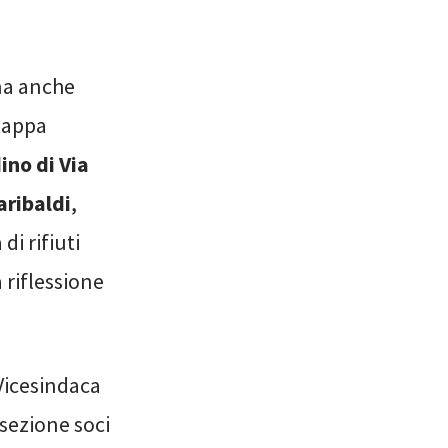
na anche
tappa
ino di Via
aribaldi
,
di rifiuti
a riflessione
 Vicesindaca
sezione soci