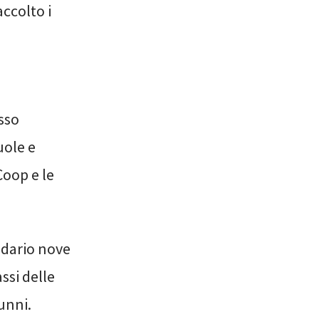
ccolto i
sso
uole e
Coop e le
endario nove
si delle
unni.