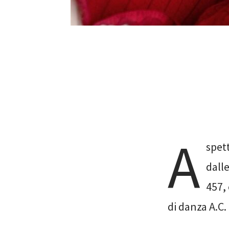
A
spet
dalle
457, 
di danza A.C.