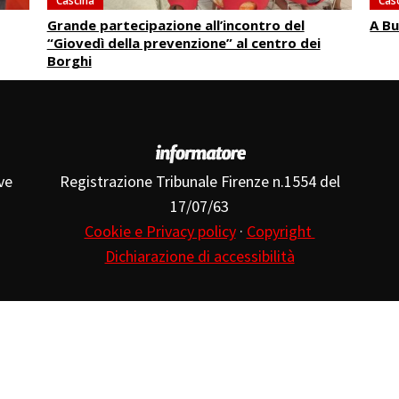
Cascina
Cas
Grande partecipazione all’incontro del
A Bu
“Giovedì della prevenzione” al centro dei
Borghi
ve
Registrazione Tribunale Firenze n.1554 del
17/07/63
Cookie e Privacy policy
·
Copyright
Dichiarazione di accessibilità