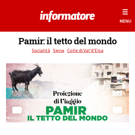
☰
MENU
Pamir: il tetto del mondo
Socialità
Siena
Colle di Val'd'Elsa