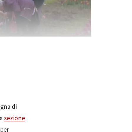
agna di
la
sezione
 per