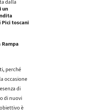
ta dalla
i un
endita
i
Pici toscani
La Rampa
ti, perché
la occasione
resenza di
so di nuovi
obiettivo è