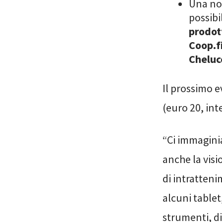
Una nov
possibi
prodott
Coop.f
Cheluc
Il prossimo e
(euro 20, int
“Ci immagini
anche la vis
di intratten
alcuni tablet
strumenti, di