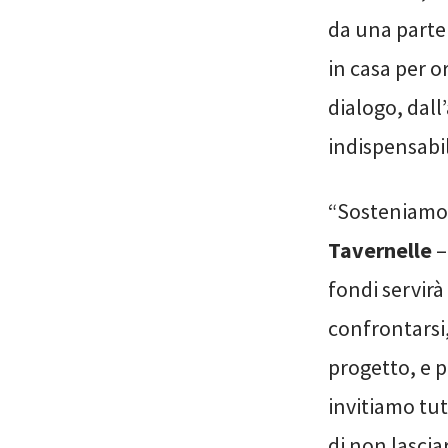
da una parte
in casa per o
dialogo, dall
indispensabil
“Sosteniamo 
Tavernelle
–
fondi servirà
confrontarsi,
progetto, e p
invitiamo tutt
di non lascia