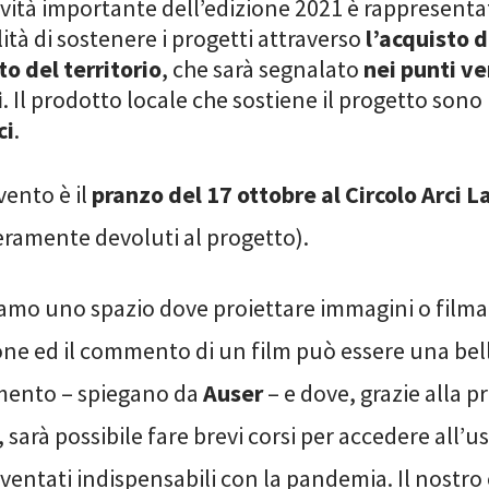
ità importante dell’edizione 2021 è rappresenta
lità di sostenere i progetti attraverso
l’acquisto d
o del territorio
, che sarà segnalato
nei punti v
i
. Il prodotto locale che sostiene il progetto sono 
ci
.
vento è il
pranzo del 17 ottobre al Circolo Arci 
eramente devoluti al progetto).
amo uno spazio dove proiettare immagini o filma
ione ed il commento di un film può essere una bel
imento – spiegano da
Auser
– e dove, grazie alla p
, sarà possibile fare brevi corsi per accedere all’u
ventati indispensabili con la pandemia. Il nostro 