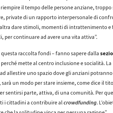
 riempire il tempo delle persone anziane, troppo 
re, private di un rapporto interpersonale di conf
’altra dare stimoli, momenti di intrattenimento 
i, per continuare ad avere una vita attiva”.
questa raccolta fondi – fanno sapere dalla
sezio
 perché mette al centro inclusione e socialità. La
 ad allestire uno spazio dove gli anziani potranno
 sarà un modo per stare insieme, come dice il tito
er sentirsi parte, attiva, di una comunità. Per qu
i i cittadini a contribuire al
crowdfunding
. L’obi
re che la solitudine vinca per nessuna ragione”.