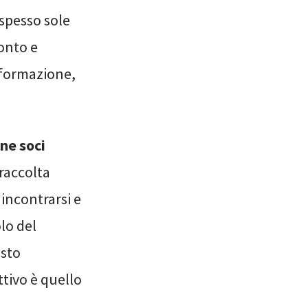
spesso sole
ronto e
e formazione,
ne soci
 raccolta
 incontrarsi e
lo del
esto
ettivo è quello