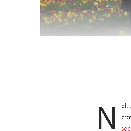
N
ell
cro
soc