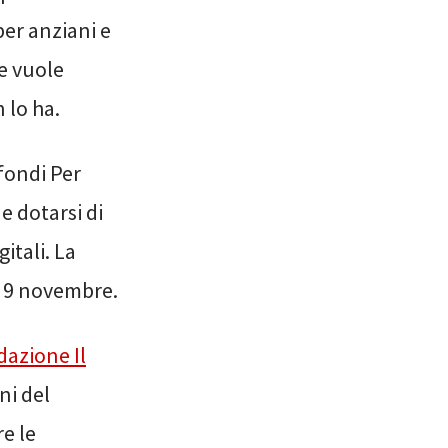
per anziani e
he vuole
 lo ha.
fondi Per
e dotarsi di
itali. La
al 9 novembre.
azione Il
ni del
re le