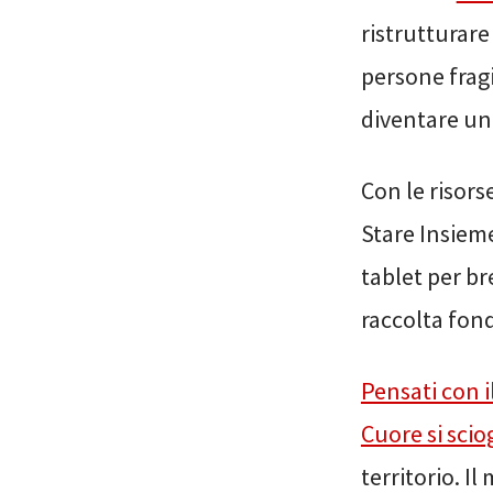
ristrutturare
persone fragi
diventare un
Con le risors
Stare Insieme
tablet per br
raccolta fond
Pensati con i
Cuore si scio
territorio. I